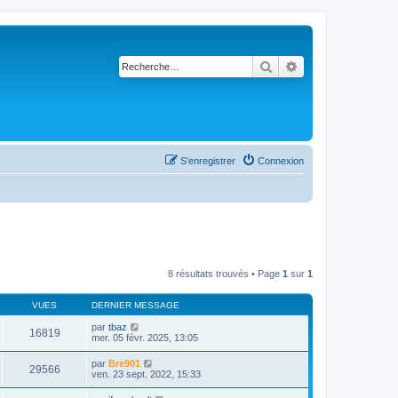
Rechercher
Recherche avancé
S’enregistrer
Connexion
8 résultats trouvés • Page
1
sur
1
VUES
DERNIER MESSAGE
par
tbaz
16819
mer. 05 févr. 2025, 13:05
par
Bre901
29566
ven. 23 sept. 2022, 15:33