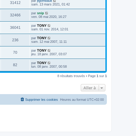
par
jfgombault
31412
sam. 13 mars 2021, 01:42
par
snip
32466
ven. 08 mai 2020, 16:27
par
TONY
36041
sam. 01 nov. 2014, 12:01
par
TONY
236
sam. 12 mai 2007, 11:11
par
TONY
70
jeu. 18 janv. 2007, 03:07
par
TONY
82
lun. 08 janv. 2007, 00:58
8 résultats trouvés • Page
1
sur
1
Aller à
Supprimer les cookies
Heures au format
UTC+02:00