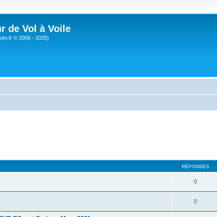
r de Vol à Voile
sim.fr © 2006 - 2025)
RÉPONSES
0
0