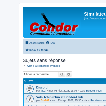
Simulateu
(http://www.condor
Accès rapide
FAQ
Index du forum
Sujets sans réponse
Aller à la recherche avancée
Rechercher
Recherche avancée
SUJETS
Discord
par
tbaz
» mer. 05 févr. 2025, 13:05 » dans
Rendez-vous
Vols Tchin-tchin et Condor-Club
par
Bre901
» ven. 23 sept. 2022, 15:33 » dans
Rendez-vous