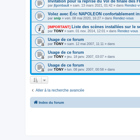
Invitation pour la reprise du Vol de finale des
par
jfgombault
» sam. 13 mars 2021, 01:42 » dans
Rendez-v
Volez avec Éric NAPOLEON confortablement ins
par
snip
» ven. 08 mai 2020, 16:27 » dans
Rendez-vous
Liste des scènes installées sur le 
[IMPORTANT]
par
TONY
» sam. 01 nov. 2014, 12:01 » dans
Rendez-vous
Usage de ce forum
par
TONY
» sam. 12 mai 2007, 11:11 » dans
Usage de ce forum
par
TONY
» jeu. 18 janv. 2007, 03:07 » dans
Usage de ce forum
par
TONY
» lun. 08 janv. 2007, 00:58 » dans
Aller à la recherche avancée
Index du forum