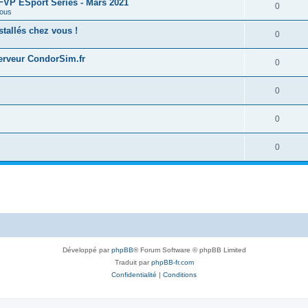
 FFVP ESport Series - Mars 2021
0
ous
tallés chez vous !
0
serveur CondorSim.fr
0
0
0
0
Développé par
phpBB
® Forum Software © phpBB Limited
Traduit par
phpBB-fr.com
Confidentialité
|
Conditions