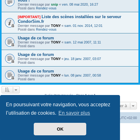
vous !
Dernier message par
snip
«
ven. 08 mai 2020, 16:27
Posté dans
Rendez-vous
Liste des scènes installées sur le serveur
[IMPORTANT]
CondorSim.fr
Dernier message par
TONY
«
sam. 01 nov. 2014, 12:01
Posté dans
Rendez-vous
Usage de ce forum
Dernier message par
TONY
«
sam. 12 mai 2007, 11:11
Posté dans
Usage de ce forum
Dernier message par
TONY
«
jeu. 18 janv. 2007, 03:07
Posté dans
Usage de ce forum
Dernier message par
TONY
«
lun. 08 janv. 2007, 00:58
Posté dans
8 résultats trouvés • Page
1
sur
1
En poursuivant votre navigation, vous acceptez
Aller à
l’utilisation de cookies.
En savoir plus
Index du forum
Supprimer les cookies
Heures au format
UTC+02:00
OK
Développé par
phpBB
® Forum Software © phpBB Limited
Traduit par
phpBB-fr.com