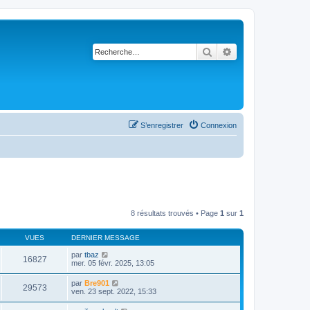
Rechercher
Recherche avancé
S’enregistrer
Connexion
8 résultats trouvés • Page
1
sur
1
VUES
DERNIER MESSAGE
par
tbaz
16827
mer. 05 févr. 2025, 13:05
par
Bre901
29573
ven. 23 sept. 2022, 15:33