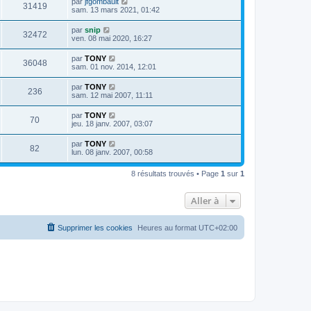
par
jfgombault
31419
sam. 13 mars 2021, 01:42
par
snip
32472
ven. 08 mai 2020, 16:27
par
TONY
36048
sam. 01 nov. 2014, 12:01
par
TONY
236
sam. 12 mai 2007, 11:11
par
TONY
70
jeu. 18 janv. 2007, 03:07
par
TONY
82
lun. 08 janv. 2007, 00:58
8 résultats trouvés • Page
1
sur
1
Aller à
Supprimer les cookies
Heures au format
UTC+02:00