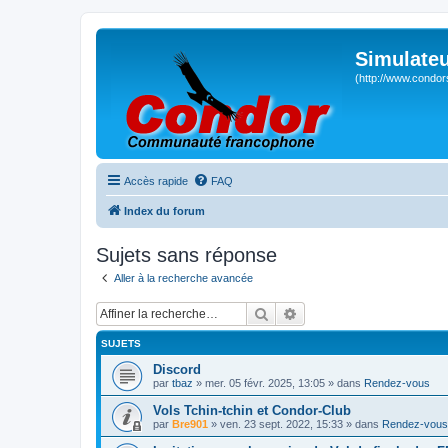
Simulateu
(http://www.condor
Accès rapide
FAQ
Index du forum
Sujets sans réponse
Aller à la recherche avancée
Rechercher
Recherche avancée
SUJETS
Discord
par
tbaz
» mer. 05 févr. 2025, 13:05 » dans
Rendez-vous
Vols Tchin-tchin et Condor-Club
par
Bre901
» ven. 23 sept. 2022, 15:33 » dans
Rendez-vous