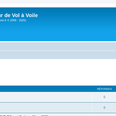
r de Vol à Voile
sim.fr © 2006 - 2025)
RÉPONSES
0
0