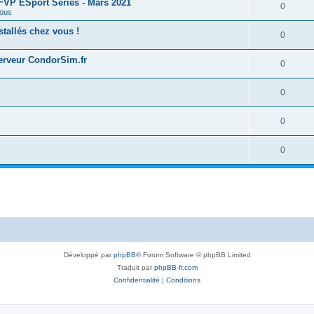
 FFVP ESport Series - Mars 2021
0
ous
tallés chez vous !
0
serveur CondorSim.fr
0
0
0
0
Développé par
phpBB
® Forum Software © phpBB Limited
Traduit par
phpBB-fr.com
Confidentialité
|
Conditions