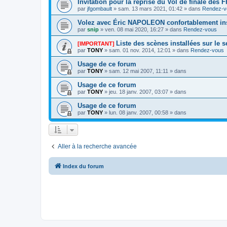
Invitation pour la reprise du Vol de finale des
par
jfgombault
» sam. 13 mars 2021, 01:42 » dans
Rendez-v
Volez avec Éric NAPOLEON confortablement ins
par
snip
» ven. 08 mai 2020, 16:27 » dans
Rendez-vous
Liste des scènes installées sur le 
[IMPORTANT]
par
TONY
» sam. 01 nov. 2014, 12:01 » dans
Rendez-vous
Usage de ce forum
par
TONY
» sam. 12 mai 2007, 11:11 » dans
Usage de ce forum
par
TONY
» jeu. 18 janv. 2007, 03:07 » dans
Usage de ce forum
par
TONY
» lun. 08 janv. 2007, 00:58 » dans
Aller à la recherche avancée
Index du forum