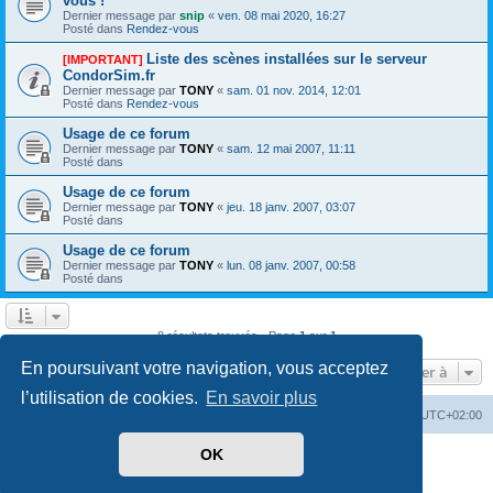
vous !
Dernier message par
snip
«
ven. 08 mai 2020, 16:27
Posté dans
Rendez-vous
Liste des scènes installées sur le serveur
[IMPORTANT]
CondorSim.fr
Dernier message par
TONY
«
sam. 01 nov. 2014, 12:01
Posté dans
Rendez-vous
Usage de ce forum
Dernier message par
TONY
«
sam. 12 mai 2007, 11:11
Posté dans
Usage de ce forum
Dernier message par
TONY
«
jeu. 18 janv. 2007, 03:07
Posté dans
Usage de ce forum
Dernier message par
TONY
«
lun. 08 janv. 2007, 00:58
Posté dans
8 résultats trouvés • Page
1
sur
1
En poursuivant votre navigation, vous acceptez
Aller à
l’utilisation de cookies.
En savoir plus
Index du forum
Supprimer les cookies
Heures au format
UTC+02:00
OK
Développé par
phpBB
® Forum Software © phpBB Limited
Traduit par
phpBB-fr.com