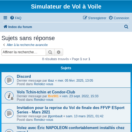
Simulateur de Vol à Voile
FAQ
S’enregistrer
Connexion
R
Index du forum
e
Sujets sans réponse
c
Aller à la recherche avancée
h
Rechercher
Recherche avancée
e
8 résultats trouvés • Page
1
sur
1
r
Sujets
c
Discord
h
Dernier message par
tbaz
«
mer. 05 févr. 2025, 13:05
e
Posté dans
Rendez-vous
r
Vols Tchin-tchin et Condor-Club
Dernier message par
Bre901
«
ven. 23 sept. 2022, 15:33
Posté dans
Rendez-vous
Invitation pour la reprise du Vol de finale des FFVP ESport
Series - Mars 2021
Dernier message par
jfgombault
«
sam. 13 mars 2021, 01:42
Posté dans
Rendez-vous
Volez avec Éric NAPOLEON confortablement installés chez