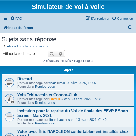
Simulateur de Vol à Voile
FAQ
S’enregistrer
Connexion
R
Index du forum
e
Sujets sans réponse
c
Aller à la recherche avancée
h
Rechercher
Recherche avancée
e
8 résultats trouvés • Page
1
sur
1
r
Sujets
c
Discord
h
Dernier message par
tbaz
«
mer. 05 févr. 2025, 13:05
e
Posté dans
Rendez-vous
r
Vols Tchin-tchin et Condor-Club
Dernier message par
Bre901
«
ven. 23 sept. 2022, 15:33
Posté dans
Rendez-vous
Invitation pour la reprise du Vol de finale des FFVP ESport
Series - Mars 2021
Dernier message par
jfgombault
«
sam. 13 mars 2021, 01:42
Posté dans
Rendez-vous
Volez avec Éric NAPOLEON confortablement installés chez