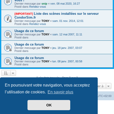
vous !
Dernier message par
snip
«
ven. 08 mai 2020, 16:27
Posté dans
Rendez-vous
Liste des scènes installées sur le serveur
[IMPORTANT]
CondorSim.fr
Dernier message par
TONY
«
sam. 01 nov. 2014, 12:01
Posté dans
Rendez-vous
Usage de ce forum
Dernier message par
TONY
«
sam. 12 mai 2007, 11:11
Posté dans
Usage de ce forum
Dernier message par
TONY
«
jeu. 18 janv. 2007, 03:07
Posté dans
Usage de ce forum
Dernier message par
TONY
«
lun. 08 janv. 2007, 00:58
Posté dans
8 résultats trouvés • Page
1
sur
1
En poursuivant votre navigation, vous acceptez
Aller à
l’utilisation de cookies.
En savoir plus
Index du forum
Supprimer les cookies
Heures au format
UTC+02:00
OK
Développé par
phpBB
® Forum Software © phpBB Limited
Traduit par
phpBB-fr.com