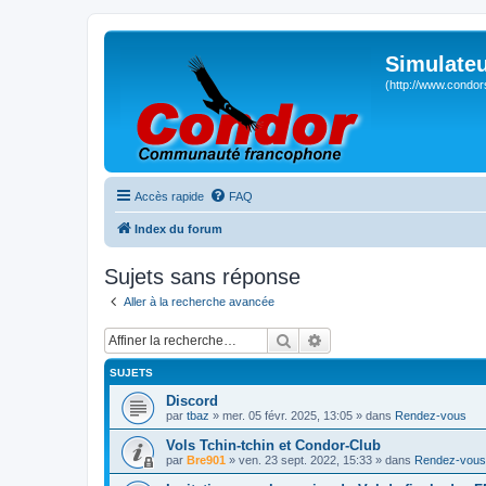
Simulateu
(http://www.condor
Accès rapide
FAQ
Index du forum
Sujets sans réponse
Aller à la recherche avancée
Rechercher
Recherche avancée
SUJETS
Discord
par
tbaz
» mer. 05 févr. 2025, 13:05 » dans
Rendez-vous
Vols Tchin-tchin et Condor-Club
par
Bre901
» ven. 23 sept. 2022, 15:33 » dans
Rendez-vous