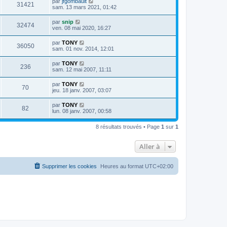
par
jfgombault
31421
sam. 13 mars 2021, 01:42
par
snip
32474
ven. 08 mai 2020, 16:27
par
TONY
36050
sam. 01 nov. 2014, 12:01
par
TONY
236
sam. 12 mai 2007, 11:11
par
TONY
70
jeu. 18 janv. 2007, 03:07
par
TONY
82
lun. 08 janv. 2007, 00:58
8 résultats trouvés • Page
1
sur
1
Aller à
Supprimer les cookies
Heures au format
UTC+02:00