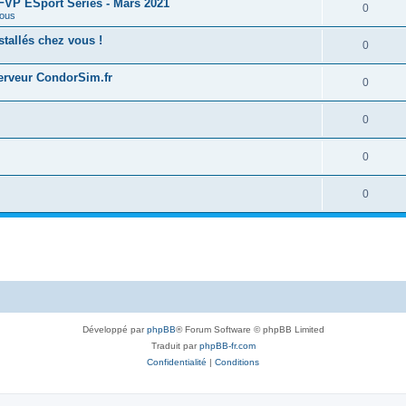
 FFVP ESport Series - Mars 2021
0
ous
tallés chez vous !
0
serveur CondorSim.fr
0
0
0
0
Développé par
phpBB
® Forum Software © phpBB Limited
Traduit par
phpBB-fr.com
Confidentialité
|
Conditions