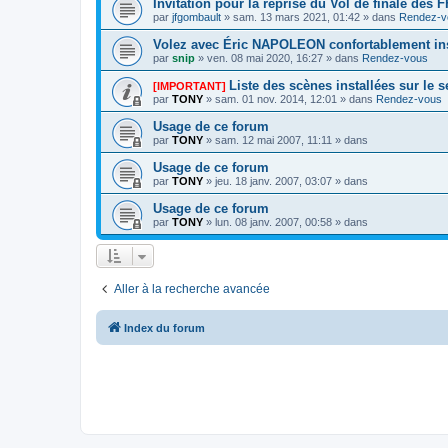
Invitation pour la reprise du Vol de finale des
par
jfgombault
» sam. 13 mars 2021, 01:42 » dans
Rendez-v
Volez avec Éric NAPOLEON confortablement ins
par
snip
» ven. 08 mai 2020, 16:27 » dans
Rendez-vous
Liste des scènes installées sur le 
[IMPORTANT]
par
TONY
» sam. 01 nov. 2014, 12:01 » dans
Rendez-vous
Usage de ce forum
par
TONY
» sam. 12 mai 2007, 11:11 » dans
Usage de ce forum
par
TONY
» jeu. 18 janv. 2007, 03:07 » dans
Usage de ce forum
par
TONY
» lun. 08 janv. 2007, 00:58 » dans
Aller à la recherche avancée
Index du forum