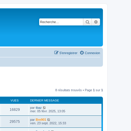
Rechercher
Recherche avancé
S’enregistrer
Connexion
8 résultats trouvés • Page
1
sur
1
VUES
DERNIER MESSAGE
par
tbaz
16829
mer. 05 févr. 2025, 13:05
par
Bre901
29575
ven. 23 sept. 2022, 15:33