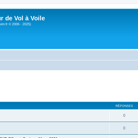
r de Vol à Voile
sim.fr © 2006 - 2025)
RÉPONSES
0
0