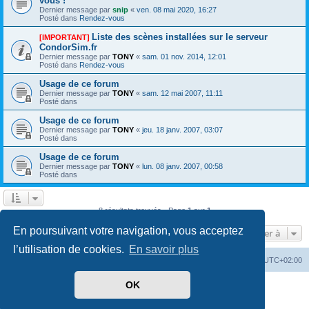
vous !
Dernier message par
snip
«
ven. 08 mai 2020, 16:27
Posté dans
Rendez-vous
Liste des scènes installées sur le serveur
[IMPORTANT]
CondorSim.fr
Dernier message par
TONY
«
sam. 01 nov. 2014, 12:01
Posté dans
Rendez-vous
Usage de ce forum
Dernier message par
TONY
«
sam. 12 mai 2007, 11:11
Posté dans
Usage de ce forum
Dernier message par
TONY
«
jeu. 18 janv. 2007, 03:07
Posté dans
Usage de ce forum
Dernier message par
TONY
«
lun. 08 janv. 2007, 00:58
Posté dans
8 résultats trouvés • Page
1
sur
1
En poursuivant votre navigation, vous acceptez
Aller à
l’utilisation de cookies.
En savoir plus
Index du forum
Supprimer les cookies
Heures au format
UTC+02:00
OK
Développé par
phpBB
® Forum Software © phpBB Limited
Traduit par
phpBB-fr.com