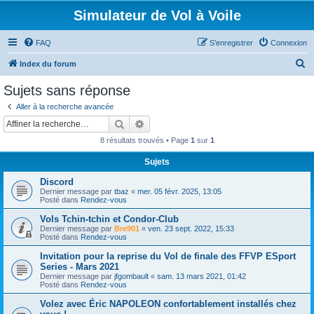
Simulateur de Vol à Voile
FAQ
S’enregistrer
Connexion
R
Index du forum
e
Sujets sans réponse
c
Aller à la recherche avancée
h
Rechercher
Recherche avancée
e
8 résultats trouvés • Page
1
sur
1
r
Sujets
c
Discord
h
Dernier message par
tbaz
«
mer. 05 févr. 2025, 13:05
e
Posté dans
Rendez-vous
r
Vols Tchin-tchin et Condor-Club
Dernier message par
Bre901
«
ven. 23 sept. 2022, 15:33
Posté dans
Rendez-vous
Invitation pour la reprise du Vol de finale des FFVP ESport
Series - Mars 2021
Dernier message par
jfgombault
«
sam. 13 mars 2021, 01:42
Posté dans
Rendez-vous
Volez avec Éric NAPOLEON confortablement installés chez