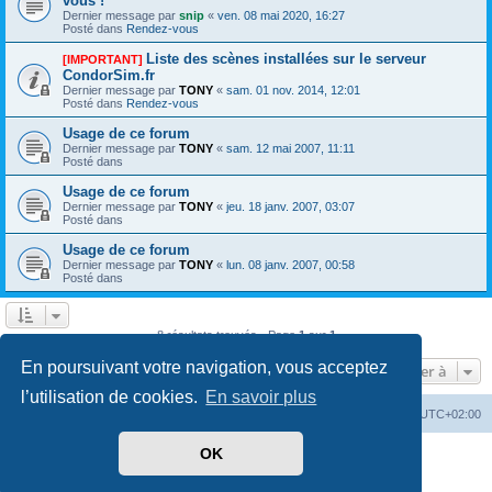
vous !
Dernier message par
snip
«
ven. 08 mai 2020, 16:27
Posté dans
Rendez-vous
Liste des scènes installées sur le serveur
[IMPORTANT]
CondorSim.fr
Dernier message par
TONY
«
sam. 01 nov. 2014, 12:01
Posté dans
Rendez-vous
Usage de ce forum
Dernier message par
TONY
«
sam. 12 mai 2007, 11:11
Posté dans
Usage de ce forum
Dernier message par
TONY
«
jeu. 18 janv. 2007, 03:07
Posté dans
Usage de ce forum
Dernier message par
TONY
«
lun. 08 janv. 2007, 00:58
Posté dans
8 résultats trouvés • Page
1
sur
1
En poursuivant votre navigation, vous acceptez
Aller à
l’utilisation de cookies.
En savoir plus
Index du forum
Supprimer les cookies
Heures au format
UTC+02:00
OK
Développé par
phpBB
® Forum Software © phpBB Limited
Traduit par
phpBB-fr.com