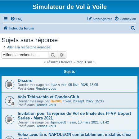
Simulateur de Vol à Voile
FAQ
S’enregistrer
Connexion
R
Index du forum
e
Sujets sans réponse
c
Aller à la recherche avancée
h
Rechercher
Recherche avancée
e
8 résultats trouvés • Page
1
sur
1
r
Sujets
c
Discord
h
Dernier message par
tbaz
«
mer. 05 févr. 2025, 13:05
e
Posté dans
Rendez-vous
r
Vols Tchin-tchin et Condor-Club
Dernier message par
Bre901
«
ven. 23 sept. 2022, 15:33
Posté dans
Rendez-vous
Invitation pour la reprise du Vol de finale des FFVP ESport
Series - Mars 2021
Dernier message par
jfgombault
«
sam. 13 mars 2021, 01:42
Posté dans
Rendez-vous
Volez avec Éric NAPOLEON confortablement installés chez