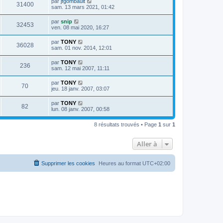
par
jfgombault
31400
sam. 13 mars 2021, 01:42
par
snip
32453
ven. 08 mai 2020, 16:27
par
TONY
36028
sam. 01 nov. 2014, 12:01
par
TONY
236
sam. 12 mai 2007, 11:11
par
TONY
70
jeu. 18 janv. 2007, 03:07
par
TONY
82
lun. 08 janv. 2007, 00:58
8 résultats trouvés • Page
1
sur
1
Aller à
Supprimer les cookies
Heures au format
UTC+02:00