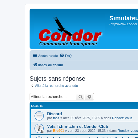
Simulateu
(http://www.condor
Accès rapide
FAQ
Index du forum
Sujets sans réponse
Aller à la recherche avancée
Rechercher
Recherche avancée
SUJETS
Discord
par
tbaz
» mer. 05 févr. 2025, 13:05 » dans
Rendez-vous
Vols Tchin-tchin et Condor-Club
par
Bre901
» ven. 23 sept. 2022, 15:33 » dans
Rendez-vous