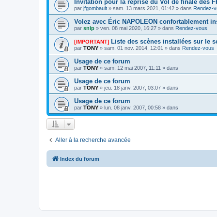
Invitation pour la reprise du Vol de finale des
par
jfgombault
» sam. 13 mars 2021, 01:42 » dans
Rendez-v
Volez avec Éric NAPOLEON confortablement ins
par
snip
» ven. 08 mai 2020, 16:27 » dans
Rendez-vous
Liste des scènes installées sur le 
[IMPORTANT]
par
TONY
» sam. 01 nov. 2014, 12:01 » dans
Rendez-vous
Usage de ce forum
par
TONY
» sam. 12 mai 2007, 11:11 » dans
Usage de ce forum
par
TONY
» jeu. 18 janv. 2007, 03:07 » dans
Usage de ce forum
par
TONY
» lun. 08 janv. 2007, 00:58 » dans
Aller à la recherche avancée
Index du forum