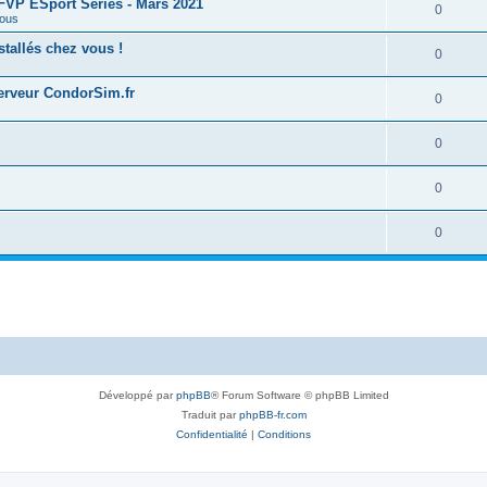
 FFVP ESport Series - Mars 2021
0
ous
tallés chez vous !
0
serveur CondorSim.fr
0
0
0
0
Développé par
phpBB
® Forum Software © phpBB Limited
Traduit par
phpBB-fr.com
Confidentialité
|
Conditions