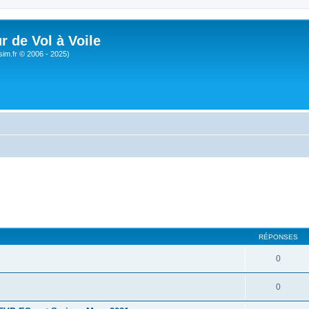
r de Vol à Voile
sim.fr © 2006 - 2025)
RÉPONSES
0
0