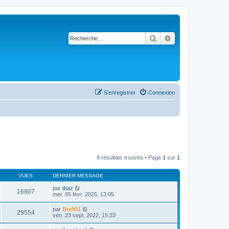
Rechercher
Recherche avancé
S’enregistrer
Connexion
8 résultats trouvés • Page
1
sur
1
VUES
DERNIER MESSAGE
par
tbaz
16807
mer. 05 févr. 2025, 13:05
par
Bre901
29554
ven. 23 sept. 2022, 15:33