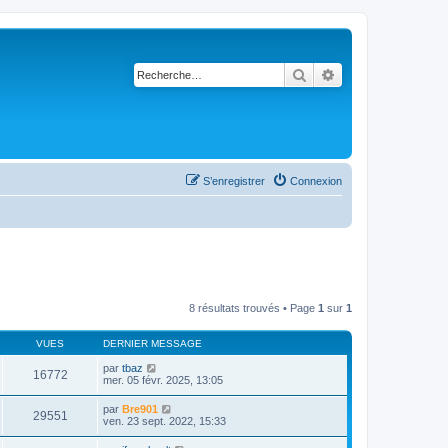
Rechercher
Recherche avancé
S’enregistrer
Connexion
8 résultats trouvés • Page
1
sur
1
VUES
DERNIER MESSAGE
par
tbaz
16772
mer. 05 févr. 2025, 13:05
par
Bre901
29551
ven. 23 sept. 2022, 15:33