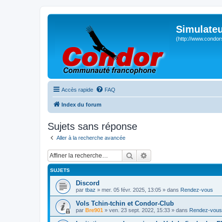
Simulateu
(http://www.condor
Accès rapide
FAQ
Index du forum
Sujets sans réponse
Aller à la recherche avancée
Rechercher
Recherche avancée
SUJETS
Discord
par
tbaz
» mer. 05 févr. 2025, 13:05 » dans
Rendez-vous
Vols Tchin-tchin et Condor-Club
par
Bre901
» ven. 23 sept. 2022, 15:33 » dans
Rendez-vous