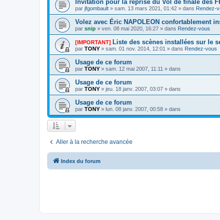
Invitation pour la reprise du Vol de finale des
par
jfgombault
» sam. 13 mars 2021, 01:42 » dans
Rendez-v
Volez avec Éric NAPOLEON confortablement ins
par
snip
» ven. 08 mai 2020, 16:27 » dans
Rendez-vous
Liste des scènes installées sur le 
[IMPORTANT]
par
TONY
» sam. 01 nov. 2014, 12:01 » dans
Rendez-vous
Usage de ce forum
par
TONY
» sam. 12 mai 2007, 11:11 » dans
Usage de ce forum
par
TONY
» jeu. 18 janv. 2007, 03:07 » dans
Usage de ce forum
par
TONY
» lun. 08 janv. 2007, 00:58 » dans
Aller à la recherche avancée
Index du forum