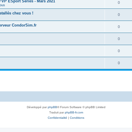
 FFVP ESport Series - Mars 2021
0
ous
tallés chez vous !
0
serveur CondorSim.fr
0
0
0
0
Développé par
phpBB
® Forum Software © phpBB Limited
Traduit par
phpBB-fr.com
Confidentialité
|
Conditions