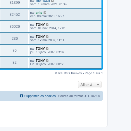
par
jfgombault
31399
sam. 13 mars 2021, 01:42
par
snip
32452
ven. 08 mai 2020, 16:27
par
TONY
36026
sam. 01 nov. 2014, 12:01
par
TONY
236
sam. 12 mai 2007, 11:11
par
TONY
70
jeu. 18 janv. 2007, 03:07
par
TONY
82
lun. 08 janv. 2007, 00:58
8 résultats trouvés • Page
1
sur
1
Aller à
Supprimer les cookies
Heures au format
UTC+02:00