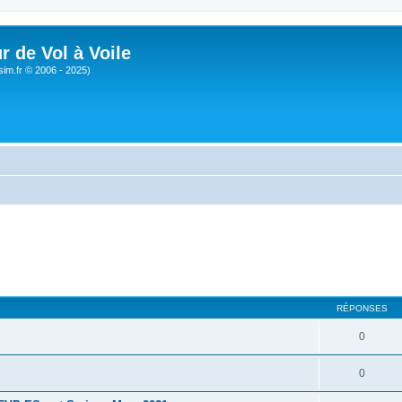
r de Vol à Voile
sim.fr © 2006 - 2025)
RÉPONSES
0
0