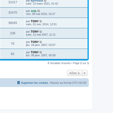
par
jfgombault
31417
sam. 13 mars 2021, 01:42
par
snip
32470
ven. 08 mai 2020, 16:27
par
TONY
36045
sam. 01 nov. 2014, 12:01
par
TONY
236
sam. 12 mai 2007, 11:11
par
TONY
70
jeu. 18 janv. 2007, 03:07
par
TONY
82
lun. 08 janv. 2007, 00:58
8 résultats trouvés • Page
1
sur
1
Aller à
Supprimer les cookies
Heures au format
UTC+02:00