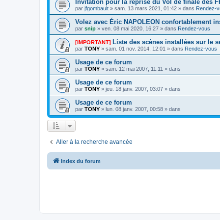
Invitation pour la reprise du Vol de finale des
par
jfgombault
» sam. 13 mars 2021, 01:42 » dans
Rendez-v
Volez avec Éric NAPOLEON confortablement ins
par
snip
» ven. 08 mai 2020, 16:27 » dans
Rendez-vous
Liste des scènes installées sur le 
[IMPORTANT]
par
TONY
» sam. 01 nov. 2014, 12:01 » dans
Rendez-vous
Usage de ce forum
par
TONY
» sam. 12 mai 2007, 11:11 » dans
Usage de ce forum
par
TONY
» jeu. 18 janv. 2007, 03:07 » dans
Usage de ce forum
par
TONY
» lun. 08 janv. 2007, 00:58 » dans
Aller à la recherche avancée
Index du forum