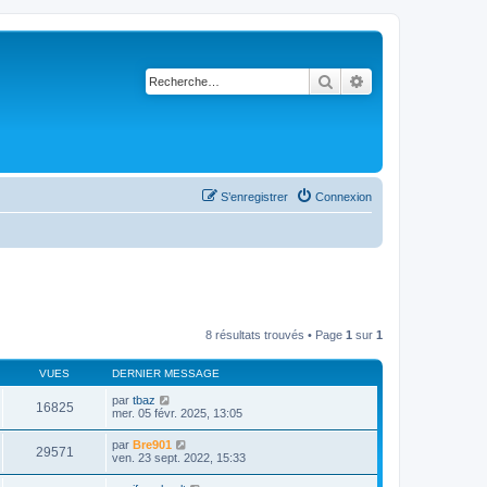
Rechercher
Recherche avancé
S’enregistrer
Connexion
8 résultats trouvés • Page
1
sur
1
VUES
DERNIER MESSAGE
par
tbaz
16825
mer. 05 févr. 2025, 13:05
par
Bre901
29571
ven. 23 sept. 2022, 15:33