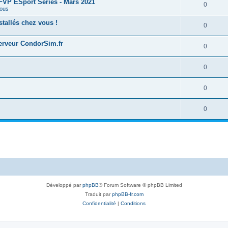
 FFVP ESport Series - Mars 2021
0
ous
tallés chez vous !
0
serveur CondorSim.fr
0
0
0
0
Développé par
phpBB
® Forum Software © phpBB Limited
Traduit par
phpBB-fr.com
Confidentialité
|
Conditions