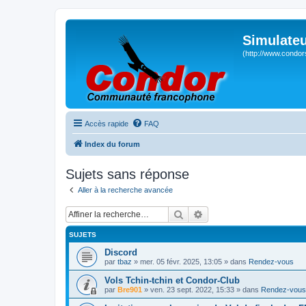
Simulateu
(http://www.condor
Accès rapide
FAQ
Index du forum
Sujets sans réponse
Aller à la recherche avancée
Rechercher
Recherche avancée
SUJETS
Discord
par
tbaz
» mer. 05 févr. 2025, 13:05 » dans
Rendez-vous
Vols Tchin-tchin et Condor-Club
par
Bre901
» ven. 23 sept. 2022, 15:33 » dans
Rendez-vous