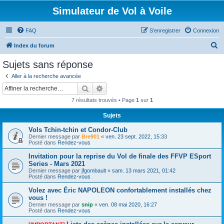
Simulateur de Vol à Voile
FAQ
S’enregistrer
Connexion
R
Index du forum
e
Sujets sans réponse
c
Aller à la recherche avancée
h
Rechercher
Recherche avancée
e
7 résultats trouvés • Page
1
sur
1
r
Sujets
c
Vols Tchin-tchin et Condor-Club
h
Dernier message par
Bre901
«
ven. 23 sept. 2022, 15:33
e
Posté dans
Rendez-vous
r
Invitation pour la reprise du Vol de finale des FFVP ESport
Series - Mars 2021
Dernier message par
jfgombault
«
sam. 13 mars 2021, 01:42
Posté dans
Rendez-vous
Volez avec Éric NAPOLEON confortablement installés chez
vous !
Dernier message par
snip
«
ven. 08 mai 2020, 16:27
Posté dans
Rendez-vous