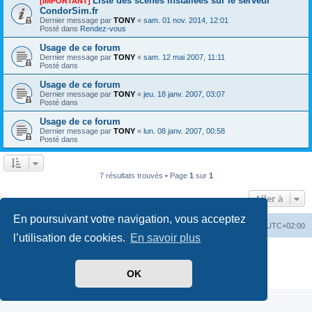
Liste des scènes installées sur le serveur
[IMPORTANT]
CondorSim.fr
Dernier message par
TONY
«
sam. 01 nov. 2014, 12:01
Posté dans
Rendez-vous
Usage de ce forum
Dernier message par
TONY
«
sam. 12 mai 2007, 11:11
Posté dans
Usage de ce forum
Dernier message par
TONY
«
jeu. 18 janv. 2007, 03:07
Posté dans
Usage de ce forum
Dernier message par
TONY
«
lun. 08 janv. 2007, 00:58
Posté dans
7 résultats trouvés • Page
1
sur
1
Aller à
En poursuivant votre navigation, vous acceptez
Index du forum
Supprimer les cookies
Heures au format
UTC+02:00
l’utilisation de cookies.
En savoir plus
Développé par
phpBB
® Forum Software © phpBB Limited
Traduit par
phpBB-fr.com
OK
Confidentialité
|
Conditions