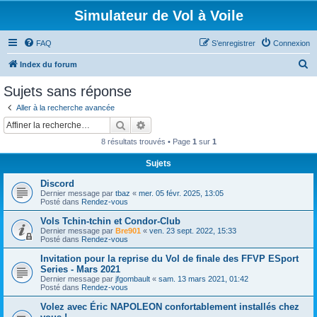
Simulateur de Vol à Voile
FAQ
S’enregistrer
Connexion
R
Index du forum
e
Sujets sans réponse
c
Aller à la recherche avancée
h
Rechercher
Recherche avancée
e
8 résultats trouvés • Page
1
sur
1
r
Sujets
c
Discord
h
Dernier message par
tbaz
«
mer. 05 févr. 2025, 13:05
e
Posté dans
Rendez-vous
r
Vols Tchin-tchin et Condor-Club
Dernier message par
Bre901
«
ven. 23 sept. 2022, 15:33
Posté dans
Rendez-vous
Invitation pour la reprise du Vol de finale des FFVP ESport
Series - Mars 2021
Dernier message par
jfgombault
«
sam. 13 mars 2021, 01:42
Posté dans
Rendez-vous
Volez avec Éric NAPOLEON confortablement installés chez