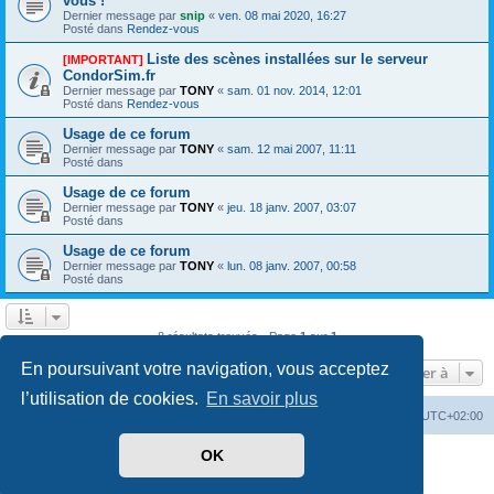
vous !
Dernier message par
snip
«
ven. 08 mai 2020, 16:27
Posté dans
Rendez-vous
Liste des scènes installées sur le serveur
[IMPORTANT]
CondorSim.fr
Dernier message par
TONY
«
sam. 01 nov. 2014, 12:01
Posté dans
Rendez-vous
Usage de ce forum
Dernier message par
TONY
«
sam. 12 mai 2007, 11:11
Posté dans
Usage de ce forum
Dernier message par
TONY
«
jeu. 18 janv. 2007, 03:07
Posté dans
Usage de ce forum
Dernier message par
TONY
«
lun. 08 janv. 2007, 00:58
Posté dans
8 résultats trouvés • Page
1
sur
1
En poursuivant votre navigation, vous acceptez
Aller à
l’utilisation de cookies.
En savoir plus
Index du forum
Supprimer les cookies
Heures au format
UTC+02:00
OK
Développé par
phpBB
® Forum Software © phpBB Limited
Traduit par
phpBB-fr.com