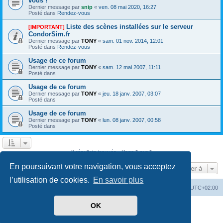
vous !
Dernier message par
snip
«
ven. 08 mai 2020, 16:27
Posté dans
Rendez-vous
Liste des scènes installées sur le serveur
[IMPORTANT]
CondorSim.fr
Dernier message par
TONY
«
sam. 01 nov. 2014, 12:01
Posté dans
Rendez-vous
Usage de ce forum
Dernier message par
TONY
«
sam. 12 mai 2007, 11:11
Posté dans
Usage de ce forum
Dernier message par
TONY
«
jeu. 18 janv. 2007, 03:07
Posté dans
Usage de ce forum
Dernier message par
TONY
«
lun. 08 janv. 2007, 00:58
Posté dans
8 résultats trouvés • Page
1
sur
1
En poursuivant votre navigation, vous acceptez
Aller à
l’utilisation de cookies.
En savoir plus
Index du forum
Supprimer les cookies
Heures au format
UTC+02:00
OK
Développé par
phpBB
® Forum Software © phpBB Limited
Traduit par
phpBB-fr.com