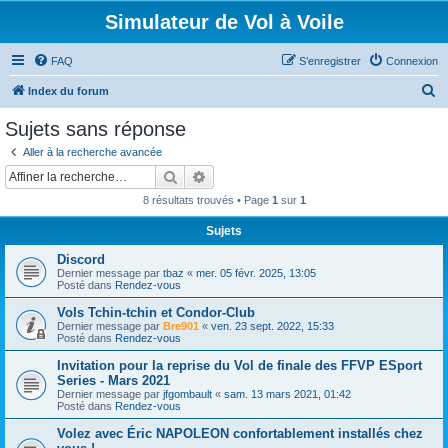
Simulateur de Vol à Voile
FAQ
S’enregistrer
Connexion
R
Index du forum
e
Sujets sans réponse
c
Aller à la recherche avancée
h
Rechercher
Recherche avancée
e
8 résultats trouvés • Page
1
sur
1
r
Sujets
c
Discord
h
Dernier message par
tbaz
«
mer. 05 févr. 2025, 13:05
e
Posté dans
Rendez-vous
r
Vols Tchin-tchin et Condor-Club
Dernier message par
Bre901
«
ven. 23 sept. 2022, 15:33
Posté dans
Rendez-vous
Invitation pour la reprise du Vol de finale des FFVP ESport
Series - Mars 2021
Dernier message par
jfgombault
«
sam. 13 mars 2021, 01:42
Posté dans
Rendez-vous
Volez avec Éric NAPOLEON confortablement installés chez