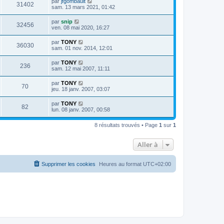
par
jfgombault
31402
sam. 13 mars 2021, 01:42
par
snip
32456
ven. 08 mai 2020, 16:27
par
TONY
36030
sam. 01 nov. 2014, 12:01
par
TONY
236
sam. 12 mai 2007, 11:11
par
TONY
70
jeu. 18 janv. 2007, 03:07
par
TONY
82
lun. 08 janv. 2007, 00:58
8 résultats trouvés • Page
1
sur
1
Aller à
Supprimer les cookies
Heures au format
UTC+02:00