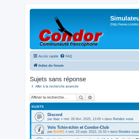
Simulateu
(http://www.condor
Accès rapide
FAQ
Index du forum
Sujets sans réponse
Aller à la recherche avancée
Rechercher
Recherche avancée
SUJETS
Discord
par
tbaz
» mer. 05 févr. 2025, 13:05 » dans
Rendez-vous
Vols Tchin-tchin et Condor-Club
par
Bre901
» ven. 23 sept. 2022, 15:33 » dans
Rendez-vous