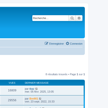
Rechercher
Recherche avancé
S’enregistrer
Connexion
8 résultats trouvés • Page
1
sur
1
VUES
DERNIER MESSAGE
par
tbaz
16809
mer. 05 févr. 2025, 13:05
par
Bre901
29556
ven. 23 sept. 2022, 15:33