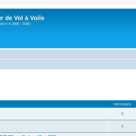
r de Vol à Voile
sim.fr © 2006 - 2025)
RÉPONSES
0
0