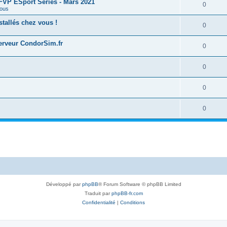
 FFVP ESport Series - Mars 2021
0
ous
tallés chez vous !
0
serveur CondorSim.fr
0
0
0
0
Développé par
phpBB
® Forum Software © phpBB Limited
Traduit par
phpBB-fr.com
Confidentialité
|
Conditions