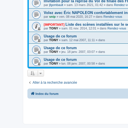
Invitation pour la reprise du Vol de finale des
par
jfgombault
» sam. 13 mars 2021, 01:42 » dans
Rendez-v
Volez avec Éric NAPOLEON confortablement ins
par
snip
» ven. 08 mai 2020, 16:27 » dans
Rendez-vous
Liste des scènes installées sur le 
[IMPORTANT]
par
TONY
» sam. 01 nov. 2014, 12:01 » dans
Rendez-vous
Usage de ce forum
par
TONY
» sam. 12 mai 2007, 11:11 » dans
Usage de ce forum
par
TONY
» jeu. 18 janv. 2007, 03:07 » dans
Usage de ce forum
par
TONY
» lun. 08 janv. 2007, 00:58 » dans
Aller à la recherche avancée
Index du forum