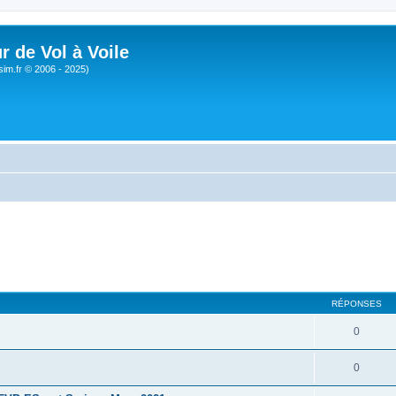
r de Vol à Voile
sim.fr © 2006 - 2025)
RÉPONSES
0
0