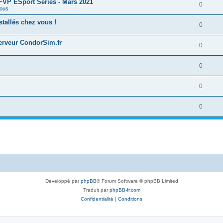
 FFVP ESport Series - Mars 2021
0
ous
tallés chez vous !
0
serveur CondorSim.fr
0
0
0
0
Développé par
phpBB
® Forum Software © phpBB Limited
Traduit par
phpBB-fr.com
Confidentialité
|
Conditions