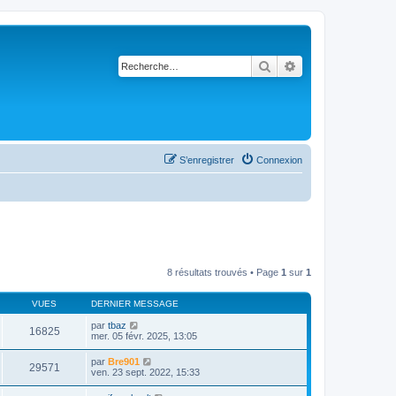
Rechercher
Recherche avancé
S’enregistrer
Connexion
8 résultats trouvés • Page
1
sur
1
VUES
DERNIER MESSAGE
par
tbaz
16825
mer. 05 févr. 2025, 13:05
par
Bre901
29571
ven. 23 sept. 2022, 15:33