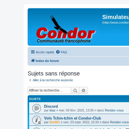
Simulateu
(http://www.condor
Accès rapide
FAQ
Index du forum
Sujets sans réponse
Aller à la recherche avancée
Rechercher
Recherche avancée
SUJETS
Discord
par
tbaz
» mer. 05 févr. 2025, 13:05 » dans
Rendez-vous
Vols Tchin-tchin et Condor-Club
par
Bre901
» ven. 23 sept. 2022, 15:33 » dans
Rendez-vous