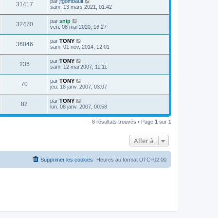
par
jfgombault
31417
sam. 13 mars 2021, 01:42
par
snip
32470
ven. 08 mai 2020, 16:27
par
TONY
36046
sam. 01 nov. 2014, 12:01
par
TONY
236
sam. 12 mai 2007, 11:11
par
TONY
70
jeu. 18 janv. 2007, 03:07
par
TONY
82
lun. 08 janv. 2007, 00:58
8 résultats trouvés • Page
1
sur
1
Aller à
Supprimer les cookies
Heures au format
UTC+02:00