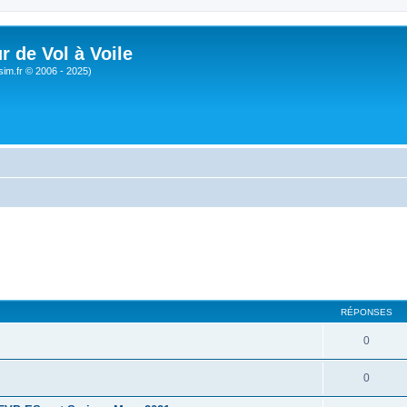
r de Vol à Voile
sim.fr © 2006 - 2025)
RÉPONSES
0
0