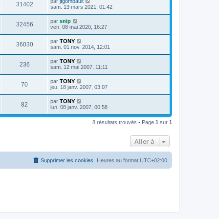
par
jfgombault
31402
sam. 13 mars 2021, 01:42
par
snip
32456
ven. 08 mai 2020, 16:27
par
TONY
36030
sam. 01 nov. 2014, 12:01
par
TONY
236
sam. 12 mai 2007, 11:11
par
TONY
70
jeu. 18 janv. 2007, 03:07
par
TONY
82
lun. 08 janv. 2007, 00:58
8 résultats trouvés • Page
1
sur
1
Aller à
Supprimer les cookies
Heures au format
UTC+02:00