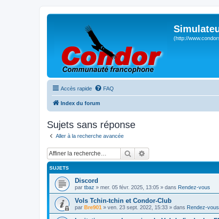
Simulateu
(http://www.condor
Accès rapide
FAQ
Index du forum
Sujets sans réponse
Aller à la recherche avancée
Rechercher
Recherche avancée
SUJETS
Discord
par
tbaz
» mer. 05 févr. 2025, 13:05 » dans
Rendez-vous
Vols Tchin-tchin et Condor-Club
par
Bre901
» ven. 23 sept. 2022, 15:33 » dans
Rendez-vous