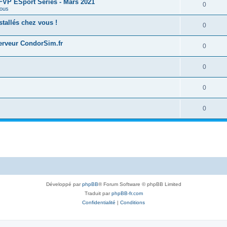
 FFVP ESport Series - Mars 2021
0
ous
tallés chez vous !
0
serveur CondorSim.fr
0
0
0
0
Développé par
phpBB
® Forum Software © phpBB Limited
Traduit par
phpBB-fr.com
Confidentialité
|
Conditions