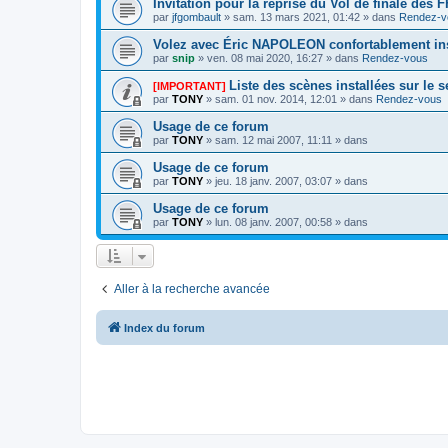
Invitation pour la reprise du Vol de finale des
par
jfgombault
» sam. 13 mars 2021, 01:42 » dans
Rendez-v
Volez avec Éric NAPOLEON confortablement ins
par
snip
» ven. 08 mai 2020, 16:27 » dans
Rendez-vous
Liste des scènes installées sur le 
[IMPORTANT]
par
TONY
» sam. 01 nov. 2014, 12:01 » dans
Rendez-vous
Usage de ce forum
par
TONY
» sam. 12 mai 2007, 11:11 » dans
Usage de ce forum
par
TONY
» jeu. 18 janv. 2007, 03:07 » dans
Usage de ce forum
par
TONY
» lun. 08 janv. 2007, 00:58 » dans
Aller à la recherche avancée
Index du forum