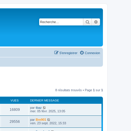
Rechercher
Recherche avancé
S’enregistrer
Connexion
8 résultats trouvés • Page
1
sur
1
VUES
DERNIER MESSAGE
par
tbaz
16809
mer. 05 févr. 2025, 13:05
par
Bre901
29556
ven. 23 sept. 2022, 15:33