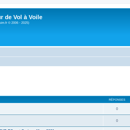
r de Vol à Voile
sim.fr © 2006 - 2025)
RÉPONSES
0
0