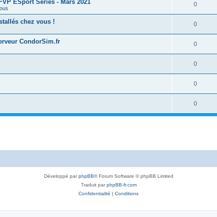
 FFVP ESport Series - Mars 2021
0
ous
tallés chez vous !
0
serveur CondorSim.fr
0
0
0
0
Développé par
phpBB
® Forum Software © phpBB Limited
Traduit par
phpBB-fr.com
Confidentialité
|
Conditions