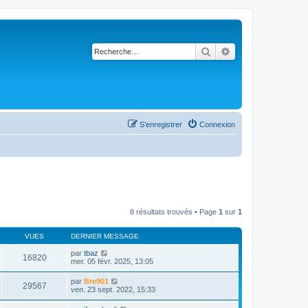
Rechercher
Recherche avancé
S’enregistrer
Connexion
8 résultats trouvés • Page
1
sur
1
VUES
DERNIER MESSAGE
par
tbaz
16820
mer. 05 févr. 2025, 13:05
par
Bre901
29567
ven. 23 sept. 2022, 15:33