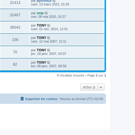
par
jfgombault
31413
sam. 13 mars 2021, 01:42
par
snip
32467
ven. 08 mai 2020, 16:27
par
TONY
36042
sam. 01 nov. 2014, 12:01
par
TONY
236
sam. 12 mai 2007, 11:11
par
TONY
70
jeu. 18 janv. 2007, 03:07
par
TONY
82
lun. 08 janv. 2007, 00:58
8 résultats trouvés • Page
1
sur
1
Aller à
Supprimer les cookies
Heures au format
UTC+02:00