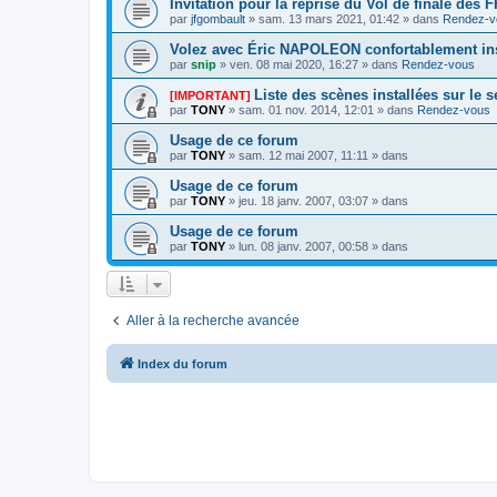
Invitation pour la reprise du Vol de finale des
par
jfgombault
» sam. 13 mars 2021, 01:42 » dans
Rendez-v
Volez avec Éric NAPOLEON confortablement ins
par
snip
» ven. 08 mai 2020, 16:27 » dans
Rendez-vous
Liste des scènes installées sur le 
[IMPORTANT]
par
TONY
» sam. 01 nov. 2014, 12:01 » dans
Rendez-vous
Usage de ce forum
par
TONY
» sam. 12 mai 2007, 11:11 » dans
Usage de ce forum
par
TONY
» jeu. 18 janv. 2007, 03:07 » dans
Usage de ce forum
par
TONY
» lun. 08 janv. 2007, 00:58 » dans
Aller à la recherche avancée
Index du forum