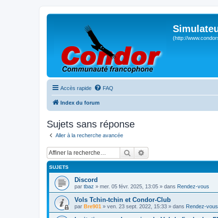
Simulateu
(http://www.condor
Accès rapide
FAQ
Index du forum
Sujets sans réponse
Aller à la recherche avancée
Rechercher
Recherche avancée
SUJETS
Discord
par
tbaz
» mer. 05 févr. 2025, 13:05 » dans
Rendez-vous
Vols Tchin-tchin et Condor-Club
par
Bre901
» ven. 23 sept. 2022, 15:33 » dans
Rendez-vous