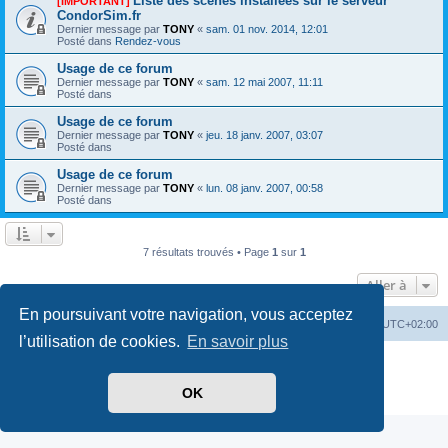
Liste des scènes installées sur le serveur
[IMPORTANT]
CondorSim.fr
Dernier message par
TONY
«
sam. 01 nov. 2014, 12:01
Posté dans
Rendez-vous
Usage de ce forum
Dernier message par
TONY
«
sam. 12 mai 2007, 11:11
Posté dans
Usage de ce forum
Dernier message par
TONY
«
jeu. 18 janv. 2007, 03:07
Posté dans
Usage de ce forum
Dernier message par
TONY
«
lun. 08 janv. 2007, 00:58
Posté dans
7 résultats trouvés • Page
1
sur
1
Aller à
En poursuivant votre navigation, vous acceptez
Index du forum
Supprimer les cookies
Heures au format
UTC+02:00
l’utilisation de cookies.
En savoir plus
Développé par
phpBB
® Forum Software © phpBB Limited
Traduit par
phpBB-fr.com
OK
Confidentialité
|
Conditions