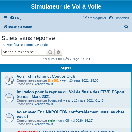
Simulateur de Vol à Voile
FAQ
S’enregistrer
Connexion
R
Index du forum
e
Sujets sans réponse
c
Aller à la recherche avancée
h
Rechercher
Recherche avancée
e
7 résultats trouvés • Page
1
sur
1
r
Sujets
c
Vols Tchin-tchin et Condor-Club
h
Dernier message par
Bre901
«
ven. 23 sept. 2022, 15:33
e
Posté dans
Rendez-vous
r
Invitation pour la reprise du Vol de finale des FFVP ESport
Series - Mars 2021
Dernier message par
jfgombault
«
sam. 13 mars 2021, 01:42
Posté dans
Rendez-vous
Volez avec Éric NAPOLEON confortablement installés chez
vous !
Dernier message par
snip
«
ven. 08 mai 2020, 16:27
Posté dans
Rendez-vous