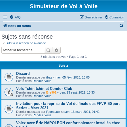
Simulateur de Vol à Voile
FAQ
S’enregistrer
Connexion
R
Index du forum
e
Sujets sans réponse
c
Aller à la recherche avancée
h
Rechercher
Recherche avancée
e
8 résultats trouvés • Page
1
sur
1
r
Sujets
c
Discord
h
Dernier message par
tbaz
«
mer. 05 févr. 2025, 13:05
e
Posté dans
Rendez-vous
r
Vols Tchin-tchin et Condor-Club
Dernier message par
Bre901
«
ven. 23 sept. 2022, 15:33
Posté dans
Rendez-vous
Invitation pour la reprise du Vol de finale des FFVP ESport
Series - Mars 2021
Dernier message par
jfgombault
«
sam. 13 mars 2021, 01:42
Posté dans
Rendez-vous
Volez avec Éric NAPOLEON confortablement installés chez