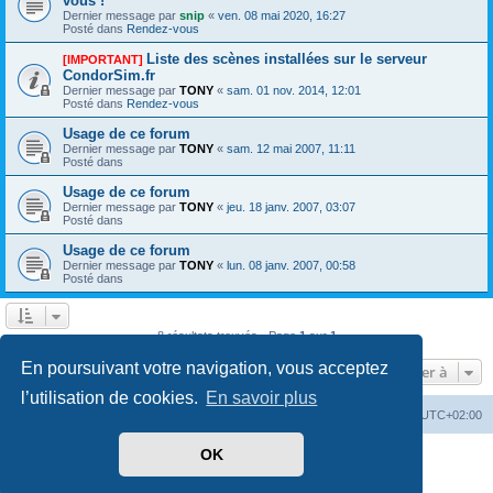
vous !
Dernier message par
snip
«
ven. 08 mai 2020, 16:27
Posté dans
Rendez-vous
Liste des scènes installées sur le serveur
[IMPORTANT]
CondorSim.fr
Dernier message par
TONY
«
sam. 01 nov. 2014, 12:01
Posté dans
Rendez-vous
Usage de ce forum
Dernier message par
TONY
«
sam. 12 mai 2007, 11:11
Posté dans
Usage de ce forum
Dernier message par
TONY
«
jeu. 18 janv. 2007, 03:07
Posté dans
Usage de ce forum
Dernier message par
TONY
«
lun. 08 janv. 2007, 00:58
Posté dans
8 résultats trouvés • Page
1
sur
1
En poursuivant votre navigation, vous acceptez
Aller à
l’utilisation de cookies.
En savoir plus
Index du forum
Supprimer les cookies
Heures au format
UTC+02:00
OK
Développé par
phpBB
® Forum Software © phpBB Limited
Traduit par
phpBB-fr.com