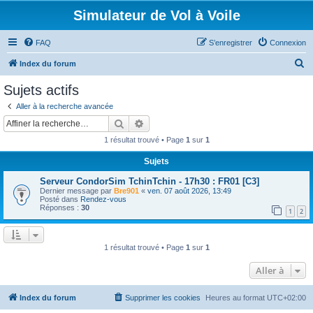
Simulateur de Vol à Voile
FAQ
S’enregistrer
Connexion
R
Index du forum
e
Sujets actifs
c
Aller à la recherche avancée
h
Rechercher
Recherche avancée
e
1 résultat trouvé • Page
1
sur
1
r
Sujets
c
Serveur CondorSim TchinTchin - 17h30 : FR01 [C3]
h
Dernier message par
Bre901
«
ven. 07 août 2026, 13:49
e
Posté dans
Rendez-vous
Réponses :
30
1
2
r
1 résultat trouvé • Page
1
sur
1
Aller à
Index du forum
Supprimer les cookies
Heures au format
UTC+02:00