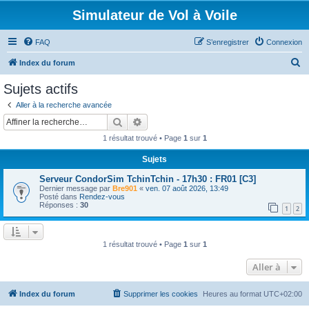
Simulateur de Vol à Voile
FAQ
S’enregistrer
Connexion
R
Index du forum
e
Sujets actifs
c
Aller à la recherche avancée
h
Rechercher
Recherche avancée
e
1 résultat trouvé • Page
1
sur
1
r
Sujets
c
Serveur CondorSim TchinTchin - 17h30 : FR01 [C3]
h
Dernier message par
Bre901
«
ven. 07 août 2026, 13:49
e
Posté dans
Rendez-vous
Réponses :
30
1
2
r
1 résultat trouvé • Page
1
sur
1
Aller à
Index du forum
Supprimer les cookies
Heures au format
UTC+02:00