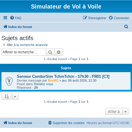
Simulateur de Vol à Voile
FAQ
S’enregistrer
Connexion
R
Index du forum
e
Sujets actifs
c
Aller à la recherche avancée
h
Rechercher
Recherche avancée
e
1 résultat trouvé • Page
1
sur
1
r
Sujets
c
Serveur CondorSim TchinTchin - 17h30 : FR01 [C3]
h
Dernier message par
Bre901
«
jeu. 06 août 2026, 12:30
e
Posté dans
Rendez-vous
Réponses :
29
r
1 résultat trouvé • Page
1
sur
1
Aller à
Index du forum
Supprimer les cookies
Heures au format
UTC+02:00