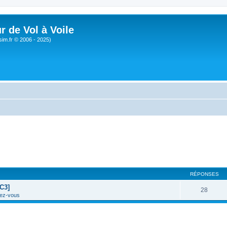
r de Vol à Voile
sim.fr © 2006 - 2025)
RÉPONSES
C3]
28
ez-vous