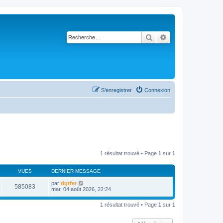
Rechercher
Recherche avancé
S’enregistrer
Connexion
1 résultat trouvé • Page
1
sur
1
VUES
DERNIER MESSAGE
par
dgtfer
585083
mar. 04 août 2026, 22:24
1 résultat trouvé • Page
1
sur
1