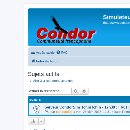
Simulateu
(http://www.condor
Accès rapide
FAQ
Index du forum
Sujets actifs
Aller à la recherche avancée
Rechercher
Recherche avancée
SUJETS
Serveur CondorSim TchinTchin - 17h30 : FR01 [
par
canastel9g
» ven. 23 févr. 2018, 12:31 » dans
Rend