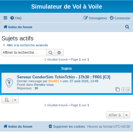
Simulateur de Vol à Voile
FAQ
S’enregistrer
Connexion
R
Index du forum
e
Sujets actifs
c
Aller à la recherche avancée
h
Rechercher
Recherche avancée
e
1 résultat trouvé • Page
1
sur
1
r
Sujets
c
Serveur CondorSim TchinTchin - 17h30 : FR01 [C3]
h
Dernier message par
Bre901
«
ven. 07 août 2026, 13:49
e
Posté dans
Rendez-vous
Réponses :
30
1
2
r
1 résultat trouvé • Page
1
sur
1
Aller à
Index du forum
Supprimer les cookies
Heures au format
UTC+02:00