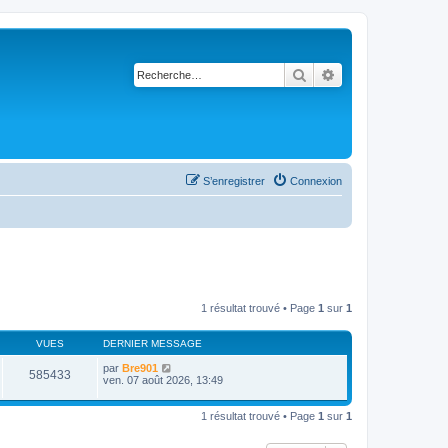
Rechercher
Recherche avancé
S’enregistrer
Connexion
1 résultat trouvé • Page
1
sur
1
VUES
DERNIER MESSAGE
par
Bre901
585433
ven. 07 août 2026, 13:49
1 résultat trouvé • Page
1
sur
1