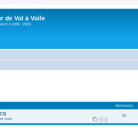
r de Vol à Voile
sim.fr © 2006 - 2025)
RÉPONSES
C3]
30
ez-vous
1
2