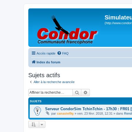
Simulateu
(http://www.condor
Accès rapide
FAQ
Index du forum
Sujets actifs
Aller à la recherche avancée
Rechercher
Recherche avancée
SUJETS
Serveur CondorSim TchinTchin - 17h30 : FR01 [
par
canastel9g
» ven. 23 févr. 2018, 12:31 » dans
Rend