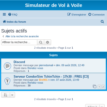
Simulateur de Vol à Voile
FAQ
S’enregistrer
Connexion
R
Index du forum
e
Sujets actifs
c
Aller à la recherche avancée
h
Rechercher
Recherche avancée
e
2 résultats trouvés • Page
1
sur
1
r
Sujets
c
Discord
h
Dernier message par
pierredumali
«
dim. 09 août 2026, 12:49
e
Posté dans
Rendez-vous
Réponses :
1
r
Serveur CondorSim TchinTchin - 17h30 : FR01 [C3]
Dernier message par
Bre901
«
ven. 07 août 2026, 13:49
Posté dans
Rendez-vous
Réponses :
30
1
2
2 résultats trouvés • Page
1
sur
1