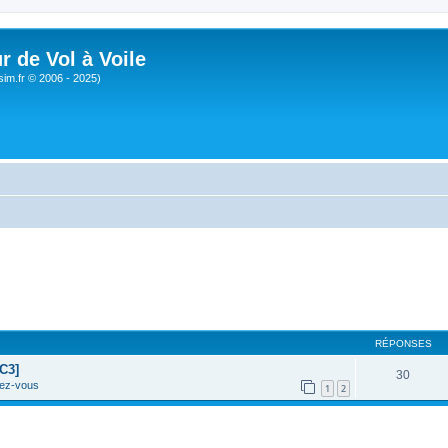
r de Vol à Voile
sim.fr © 2006 - 2025)
RÉPONSES
C3]
30
ez-vous
1
2