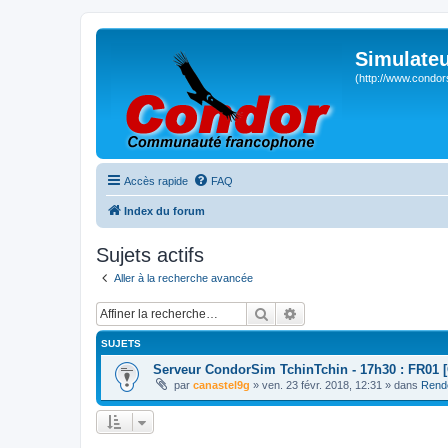
Simulateu
(http://www.condor
Accès rapide
FAQ
Index du forum
Sujets actifs
Aller à la recherche avancée
Rechercher
Recherche avancée
SUJETS
Serveur CondorSim TchinTchin - 17h30 : FR01 [
par
canastel9g
» ven. 23 févr. 2018, 12:31 » dans
Rend