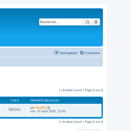
Rechercher
Recherche avancé
S’enregistrer
Connexion
1 résultat trouvé • Page
1
sur
1
VUES
DERNIER MESSAGE
par
Bre901
585341
ven. 07 août 2026, 13:49
1 résultat trouvé • Page
1
sur
1