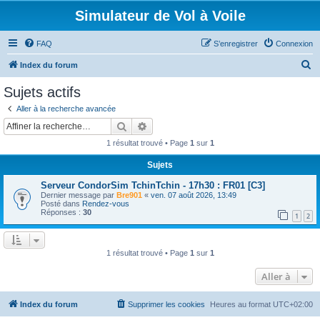
Simulateur de Vol à Voile
FAQ
S’enregistrer
Connexion
R
Index du forum
e
Sujets actifs
c
Aller à la recherche avancée
h
Rechercher
Recherche avancée
e
1 résultat trouvé • Page
1
sur
1
r
Sujets
c
Serveur CondorSim TchinTchin - 17h30 : FR01 [C3]
h
Dernier message par
Bre901
«
ven. 07 août 2026, 13:49
e
Posté dans
Rendez-vous
Réponses :
30
1
2
r
1 résultat trouvé • Page
1
sur
1
Aller à
Index du forum
Supprimer les cookies
Heures au format
UTC+02:00