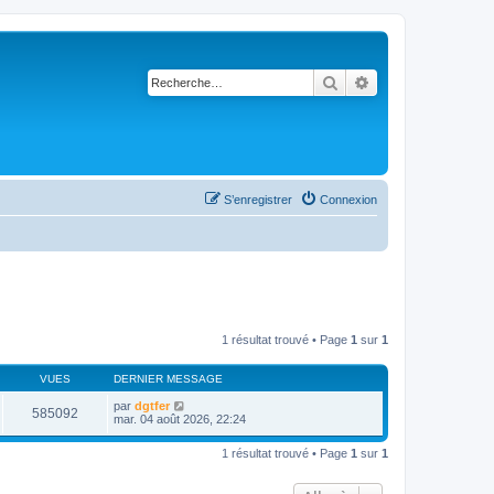
Rechercher
Recherche avancé
S’enregistrer
Connexion
1 résultat trouvé • Page
1
sur
1
VUES
DERNIER MESSAGE
par
dgtfer
585092
mar. 04 août 2026, 22:24
1 résultat trouvé • Page
1
sur
1