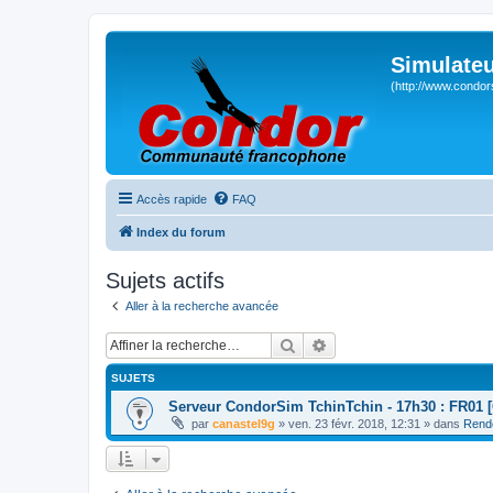
Simulateu
(http://www.condor
Accès rapide
FAQ
Index du forum
Sujets actifs
Aller à la recherche avancée
Rechercher
Recherche avancée
SUJETS
Serveur CondorSim TchinTchin - 17h30 : FR01 [
par
canastel9g
» ven. 23 févr. 2018, 12:31 » dans
Rend