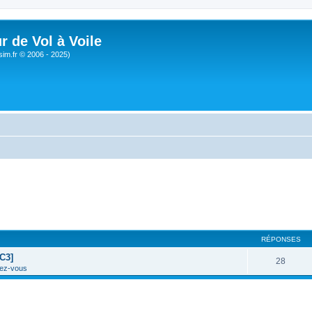
r de Vol à Voile
sim.fr © 2006 - 2025)
RÉPONSES
C3]
28
ez-vous