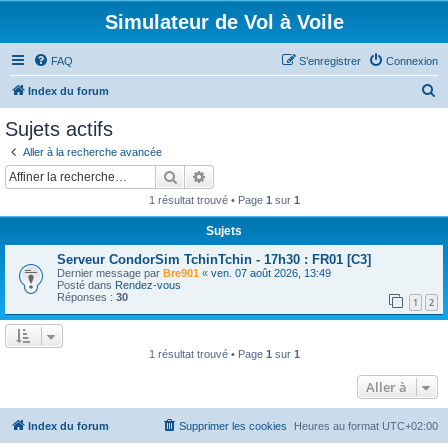
Simulateur de Vol à Voile
FAQ
S’enregistrer
Connexion
R
Index du forum
e
Sujets actifs
c
Aller à la recherche avancée
h
Rechercher
Recherche avancée
e
1 résultat trouvé • Page
1
sur
1
r
Sujets
c
Serveur CondorSim TchinTchin - 17h30 : FR01 [C3]
h
Dernier message par
Bre901
«
ven. 07 août 2026, 13:49
e
Posté dans
Rendez-vous
Réponses :
30
1
2
r
1 résultat trouvé • Page
1
sur
1
Aller à
Index du forum
Supprimer les cookies
Heures au format
UTC+02:00