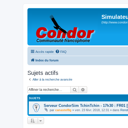
Simulateu
(http://www.condor
Accès rapide
FAQ
Index du forum
Sujets actifs
Aller à la recherche avancée
Rechercher
Recherche avancée
SUJETS
Serveur CondorSim TchinTchin - 17h30 : FR01 [
par
canastel9g
» ven. 23 févr. 2018, 12:31 » dans
Rend