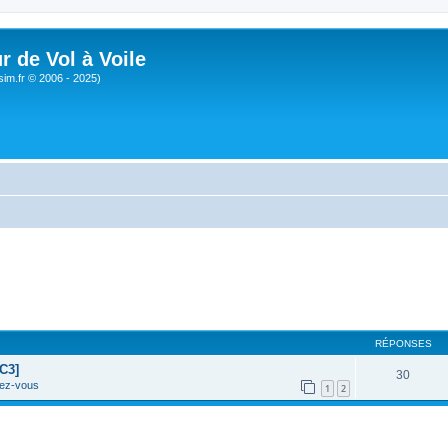
r de Vol à Voile
sim.fr © 2006 - 2025)
RÉPONSES
C3]
30
ez-vous
1
2