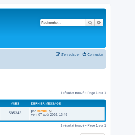
Rechercher
Recherche avancé
S’enregistrer
Connexion
1 résultat trouvé • Page
1
sur
1
VUES
DERNIER MESSAGE
par
Bre901
585343
ven. 07 août 2026, 13:49
1 résultat trouvé • Page
1
sur
1