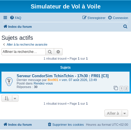
Simulateur de Vol à Voile
FAQ
S’enregistrer
Connexion
R
Index du forum
e
Sujets actifs
c
Aller à la recherche avancée
h
Rechercher
Recherche avancée
e
1 résultat trouvé • Page
1
sur
1
r
Sujets
c
Serveur CondorSim TchinTchin - 17h30 : FR01 [C3]
h
Dernier message par
Bre901
«
ven. 07 août 2026, 13:49
e
Posté dans
Rendez-vous
Réponses :
30
1
2
r
1 résultat trouvé • Page
1
sur
1
Aller à
Index du forum
Supprimer les cookies
Heures au format
UTC+02:00