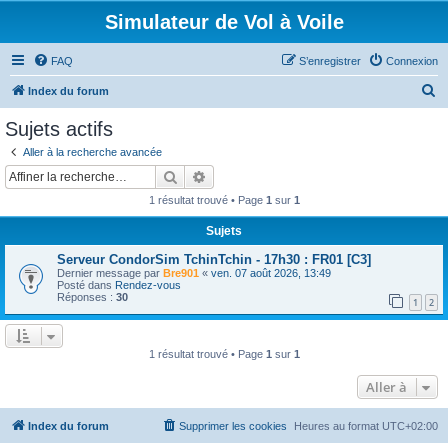
Simulateur de Vol à Voile
FAQ
S’enregistrer
Connexion
R
Index du forum
e
Sujets actifs
c
Aller à la recherche avancée
h
Rechercher
Recherche avancée
e
1 résultat trouvé • Page
1
sur
1
r
Sujets
c
Serveur CondorSim TchinTchin - 17h30 : FR01 [C3]
h
Dernier message par
Bre901
«
ven. 07 août 2026, 13:49
e
Posté dans
Rendez-vous
Réponses :
30
1
2
r
1 résultat trouvé • Page
1
sur
1
Aller à
Index du forum
Supprimer les cookies
Heures au format
UTC+02:00