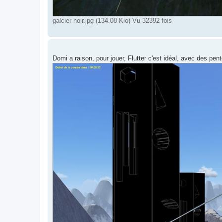
galcier noir.jpg (134.08 Kio) Vu 32392 fois
Domi a raison, pour jouer, Flutter c'est idéal, avec des pen