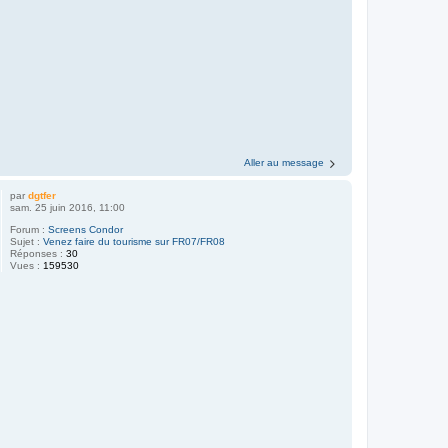
Aller au message
par
dgtfer
sam. 25 juin 2016, 11:00
Forum :
Screens Condor
Sujet :
Venez faire du tourisme sur FR07/FR08
Réponses :
30
Vues :
159530