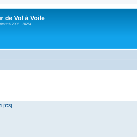
r de Vol à Voile
sim.fr © 2006 - 2025)
1 [C3]