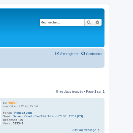
Rechercher
Recherche avancé
S’enregistrer
Connexion
8 résultats trouvés • Page
1
sur
1
par
dgtfer
mar. 04 août 2026, 22:24
Forum :
Rendez-vous
Sujet :
Serveur CondorSim TchinTchin - 17h30 : FR01 [C3]
Réponses :
30
Vues :
585343
Aller au message