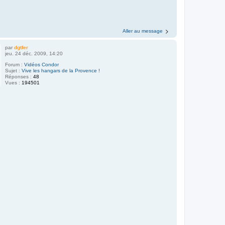
Aller au message
par
dgtfer
jeu. 24 déc. 2009, 14:20
Forum :
Vidéos Condor
Sujet :
Vive les hangars de la Provence !
Réponses :
48
Vues :
194501