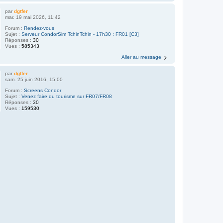
par
dgtfer
mar. 19 mai 2026, 11:42
Forum :
Rendez-vous
Sujet :
Serveur CondorSim TchinTchin - 17h30 : FR01 [C3]
Réponses :
30
Vues :
585343
Aller au message
par
dgtfer
sam. 25 juin 2016, 15:00
Forum :
Screens Condor
Sujet :
Venez faire du tourisme sur FR07/FR08
Réponses :
30
Vues :
159530