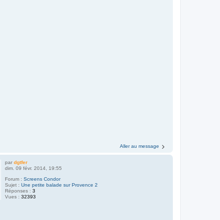
Aller au message
par
dgtfer
dim. 09 févr. 2014, 19:55
Forum :
Screens Condor
Sujet :
Une petite balade sur Provence 2
Réponses :
3
Vues :
32393