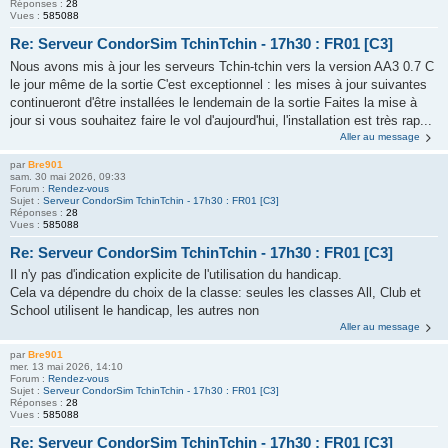
Réponses :
28
Vues :
585088
Re: Serveur CondorSim TchinTchin - 17h30 : FR01 [C3]
Nous avons mis à jour les serveurs Tchin-tchin vers la version AA3 0.7 C
le jour même de la sortie C'est exceptionnel : les mises à jour suivantes
continueront d'être installées le lendemain de la sortie Faites la mise à
jour si vous souhaitez faire le vol d'aujourd'hui, l'installation est très rap...
Aller au message
par
Bre901
sam. 30 mai 2026, 09:33
Forum :
Rendez-vous
Sujet :
Serveur CondorSim TchinTchin - 17h30 : FR01 [C3]
Réponses :
28
Vues :
585088
Re: Serveur CondorSim TchinTchin - 17h30 : FR01 [C3]
Il n'y pas d'indication explicite de l'utilisation du handicap.
Cela va dépendre du choix de la classe: seules les classes All, Club et
School utilisent le handicap, les autres non
Aller au message
par
Bre901
mer. 13 mai 2026, 14:10
Forum :
Rendez-vous
Sujet :
Serveur CondorSim TchinTchin - 17h30 : FR01 [C3]
Réponses :
28
Vues :
585088
Re: Serveur CondorSim TchinTchin - 17h30 : FR01 [C3]