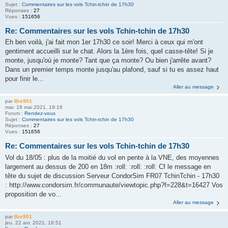
Sujet :
Commentaires sur les vols Tchin-tchin de 17h30
Réponses :
27
Vues :
151656
Re: Commentaires sur les vols Tchin-tchin de 17h30
Eh ben voilà, j'ai fait mon 1er 17h30 ce soir! Merci à ceux qui m'ont
gentiment accueilli sur le chat. Alors la 1ère fois, quel casse-tête! Si je
monte, jusqu'où je monte? Tant que ça monte? Ou bien j'arrête avant?
Dans un premier temps monte jusqu'au plafond, sauf si tu es assez haut
pour finir le...
Aller au message
par
Bre901
mar. 18 mai 2021, 19:16
Forum :
Rendez-vous
Sujet :
Commentaires sur les vols Tchin-tchin de 17h30
Réponses :
27
Vues :
151656
Re: Commentaires sur les vols Tchin-tchin de 17h30
Vol du 18/05 : plus de la moitié du vol en pente à la VNE, des moyennes
largement au dessus de 200 en 18m :roll: :roll: :roll: Cf le message en
tête du sujet de discussion Serveur CondorSim FR07 TchinTchin - 17h30
: http://www.condorsim.fr/communaute/viewtopic.php?f=228&t=16427 Vos
proposition de vo...
Aller au message
par
Bre901
jeu. 22 avr. 2021, 18:51