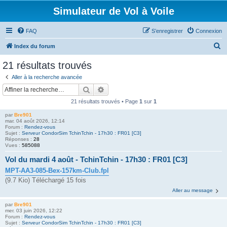
Simulateur de Vol à Voile
FAQ
S’enregistrer
Connexion
R
Index du forum
e
21 résultats trouvés
c
Aller à la recherche avancée
h
Rechercher
Recherche avancée
e
21 résultats trouvés • Page
1
sur
1
r
par
Bre901
c
mar. 04 août 2026, 12:14
Forum :
Rendez-vous
h
Sujet :
Serveur CondorSim TchinTchin - 17h30 : FR01 [C3]
Réponses :
28
e
Vues :
585088
r
Vol du mardi 4 août - TchinTchin - 17h30 : FR01 [C3]
MPT-AA3-085-Bex-157km-Club.fpl
(9.7 Kio) Téléchargé 15 fois
Aller au message
par
Bre901
mer. 03 juin 2026, 12:22
Forum :
Rendez-vous
Sujet :
Serveur CondorSim TchinTchin - 17h30 : FR01 [C3]