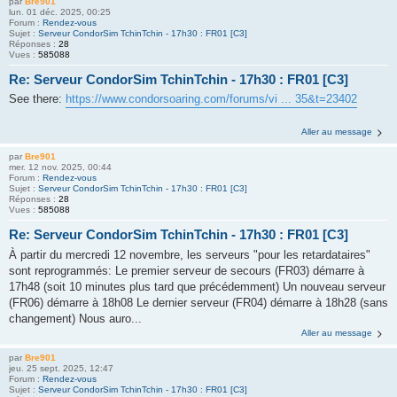
par
Bre901
lun. 01 déc. 2025, 00:25
Forum :
Rendez-vous
Sujet :
Serveur CondorSim TchinTchin - 17h30 : FR01 [C3]
Réponses :
28
Vues :
585088
Re: Serveur CondorSim TchinTchin - 17h30 : FR01 [C3]
See there:
https://www.condorsoaring.com/forums/vi ... 35&t=23402
Aller au message
par
Bre901
mer. 12 nov. 2025, 00:44
Forum :
Rendez-vous
Sujet :
Serveur CondorSim TchinTchin - 17h30 : FR01 [C3]
Réponses :
28
Vues :
585088
Re: Serveur CondorSim TchinTchin - 17h30 : FR01 [C3]
À partir du mercredi 12 novembre, les serveurs "pour les retardataires"
sont reprogrammés: Le premier serveur de secours (FR03) démarre à
17h48 (soit 10 minutes plus tard que précédemment) Un nouveau serveur
(FR06) démarre à 18h08 Le dernier serveur (FR04) démarre à 18h28 (sans
changement) Nous auro...
Aller au message
par
Bre901
jeu. 25 sept. 2025, 12:47
Forum :
Rendez-vous
Sujet :
Serveur CondorSim TchinTchin - 17h30 : FR01 [C3]