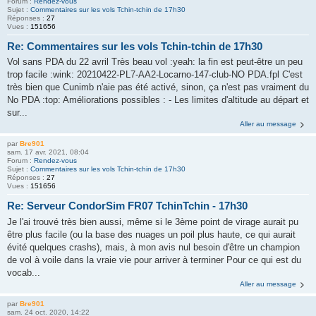
Forum :
Rendez-vous
Sujet :
Commentaires sur les vols Tchin-tchin de 17h30
Réponses :
27
Vues :
151656
Re: Commentaires sur les vols Tchin-tchin de 17h30
Vol sans PDA du 22 avril Très beau vol :yeah: la fin est peut-être un peu
trop facile :wink: 20210422-PL7-AA2-Locarno-147-club-NO PDA.fpl C'est
très bien que Cunimb n'aie pas été activé, sinon, ça n'est pas vraiment du
No PDA :top: Améliorations possibles : - Les limites d'altitude au départ et
sur...
Aller au message
par
Bre901
sam. 17 avr. 2021, 08:04
Forum :
Rendez-vous
Sujet :
Commentaires sur les vols Tchin-tchin de 17h30
Réponses :
27
Vues :
151656
Re: Serveur CondorSim FR07 TchinTchin - 17h30
Je l'ai trouvé très bien aussi, même si le 3ème point de virage aurait pu
être plus facile (ou la base des nuages un poil plus haute, ce qui aurait
évité quelques crashs), mais, à mon avis nul besoin d'être un champion
de vol à voile dans la vraie vie pour arriver à terminer Pour ce qui est du
vocab...
Aller au message
par
Bre901
sam. 24 oct. 2020, 14:22