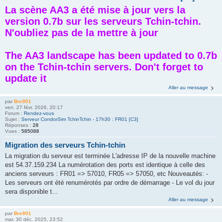
La scène AA3 a été mise à jour vers la
version 0.7b sur les serveurs Tchin-tchin.
N'oubliez pas de la mettre à jour
The AA3 landscape has been updated to 0.7b
on the Tchin-tchin servers. Don't forget to
update it
Aller au message
par
Bre901
ven. 27 févr. 2026, 20:17
Forum :
Rendez-vous
Sujet :
Serveur CondorSim TchinTchin - 17h30 : FR01 [C3]
Réponses :
28
Vues :
585088
Migration des serveurs Tchin-tchin
La migration du serveur est terminée L'adresse IP de la nouvelle machine
est 54.37.159.234 La numérotation des ports est identique à celle des
anciens serveurs : FR01 => 57010, FR05 => 57050, etc Nouveautés: -
Les serveurs ont été renumérotés par ordre de démarrage - Le vol du jour
sera disponible t...
Aller au message
par
Bre901
mar. 30 déc. 2025, 23:52