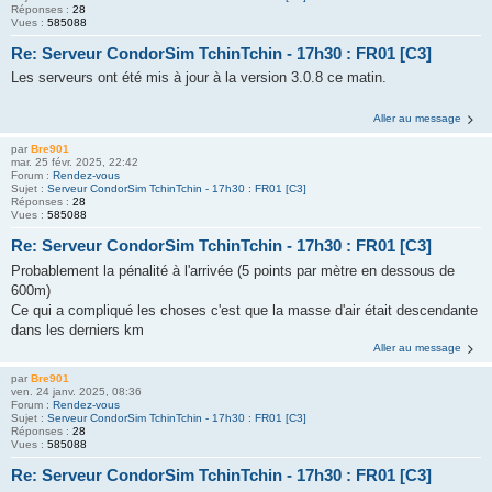
Réponses :
28
Vues :
585088
Re: Serveur CondorSim TchinTchin - 17h30 : FR01 [C3]
Les serveurs ont été mis à jour à la version 3.0.8 ce matin.
Aller au message
par
Bre901
mar. 25 févr. 2025, 22:42
Forum :
Rendez-vous
Sujet :
Serveur CondorSim TchinTchin - 17h30 : FR01 [C3]
Réponses :
28
Vues :
585088
Re: Serveur CondorSim TchinTchin - 17h30 : FR01 [C3]
Probablement la pénalité à l'arrivée (5 points par mètre en dessous de
600m)
Ce qui a compliqué les choses c'est que la masse d'air était descendante
dans les derniers km
Aller au message
par
Bre901
ven. 24 janv. 2025, 08:36
Forum :
Rendez-vous
Sujet :
Serveur CondorSim TchinTchin - 17h30 : FR01 [C3]
Réponses :
28
Vues :
585088
Re: Serveur CondorSim TchinTchin - 17h30 : FR01 [C3]