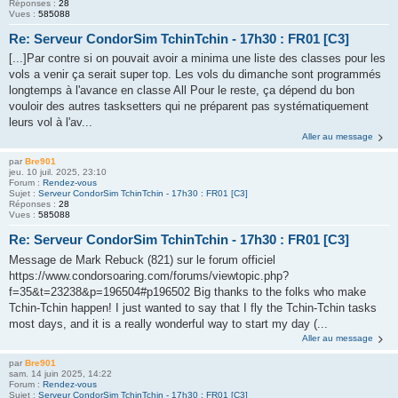
Réponses :
28
Vues :
585088
Re: Serveur CondorSim TchinTchin - 17h30 : FR01 [C3]
[...]Par contre si on pouvait avoir a minima une liste des classes pour les
vols a venir ça serait super top. Les vols du dimanche sont programmés
longtemps à l'avance en classe All Pour le reste, ça dépend du bon
vouloir des autres tasksetters qui ne préparent pas systématiquement
leurs vol à l'av...
Aller au message
par
Bre901
jeu. 10 juil. 2025, 23:10
Forum :
Rendez-vous
Sujet :
Serveur CondorSim TchinTchin - 17h30 : FR01 [C3]
Réponses :
28
Vues :
585088
Re: Serveur CondorSim TchinTchin - 17h30 : FR01 [C3]
Message de Mark Rebuck (821) sur le forum officiel
https://www.condorsoaring.com/forums/viewtopic.php?
f=35&t=23238&p=196504#p196502 Big thanks to the folks who make
Tchin-Tchin happen! I just wanted to say that I fly the Tchin-Tchin tasks
most days, and it is a really wonderful way to start my day (...
Aller au message
par
Bre901
sam. 14 juin 2025, 14:22
Forum :
Rendez-vous
Sujet :
Serveur CondorSim TchinTchin - 17h30 : FR01 [C3]