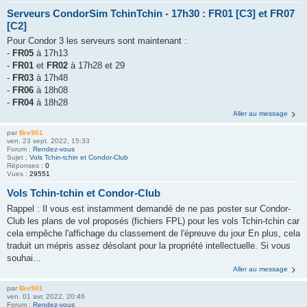
Serveurs CondorSim TchinTchin - 17h30 : FR01 [C3] et FR07
[C2]
Pour Condor 3 les serveurs sont maintenant :
-
FR05
à 17h13
-
FR01
et
FR02
à 17h28 et 29
-
FR03
à 17h48
-
FR06
à 18h08
-
FR04
à 18h28
Aller au message
par
Bre901
ven. 23 sept. 2022, 15:33
Forum :
Rendez-vous
Sujet :
Vols Tchin-tchin et Condor-Club
Réponses :
0
Vues :
29551
Vols Tchin-tchin et Condor-Club
Rappel : Il vous est instamment demandé de ne pas poster sur Condor-
Club les plans de vol proposés (fichiers FPL) pour les vols Tchin-tchin car
cela empêche l'affichage du classement de l'épreuve du jour En plus, cela
traduit un mépris assez désolant pour la propriété intellectuelle. Si vous
souhai...
Aller au message
par
Bre901
ven. 01 avr. 2022, 20:46
Forum :
Rendez-vous