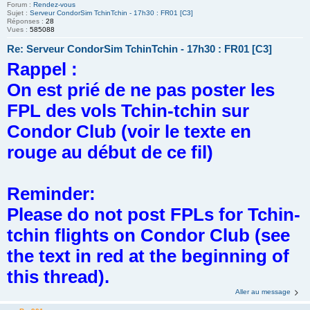
Forum :
Rendez-vous
Sujet :
Serveur CondorSim TchinTchin - 17h30 : FR01 [C3]
Réponses :
28
Vues :
585088
Re: Serveur CondorSim TchinTchin - 17h30 : FR01 [C3]
Rappel :
On est prié de ne pas poster les
FPL des vols Tchin-tchin sur
Condor Club (voir le texte en
rouge au début de ce fil)
Reminder:
Please do not post FPLs for Tchin-
tchin flights on Condor Club (see
the text in red at the beginning of
this thread).
Aller au message