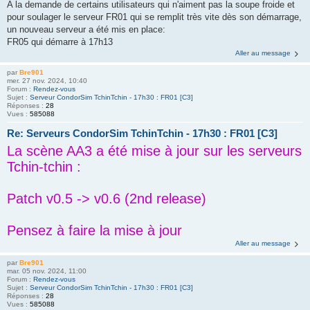
A la demande de certains utilisateurs qui n'aiment pas la soupe froide et
pour soulager le serveur FR01 qui se remplit très vite dès son démarrage,
un nouveau serveur a été mis en place:
FR05 qui démarre à 17h13
Aller au message
par
Bre901
mer. 27 nov. 2024, 10:40
Forum :
Rendez-vous
Sujet :
Serveur CondorSim TchinTchin - 17h30 : FR01 [C3]
Réponses :
28
Vues :
585088
Re: Serveurs CondorSim TchinTchin - 17h30 : FR01 [C3]
La scène AA3 a été mise à jour sur les serveurs
Tchin-tchin :
Patch v0.5 -> v0.6 (2nd release)
Pensez à faire la mise à jour
Aller au message
par
Bre901
mar. 05 nov. 2024, 11:00
Forum :
Rendez-vous
Sujet :
Serveur CondorSim TchinTchin - 17h30 : FR01 [C3]
Réponses :
28
Vues :
585088