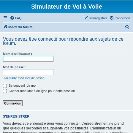
Simulateur de Vol à Voile
FAQ
S’enregistrer
Connexion
R
Index du forum
e
Vous devez être connecté pour répondre aux sujets de ce
c
forum.
h
Nom d’utilisateur :
e
r
Mot de passe :
c
h
J’ai oublié mon mot de passe
e
Se souvenir de moi
Cacher mon statut en ligne pour cette session
r
S’ENREGISTRER
Vous devez être enregistré pour vous connecter. L’enregistrement ne prend
que quelques secondes et augmente vos possibilités. L’administrateur du
forum peut également accorder des permissions additionnelles aux membres