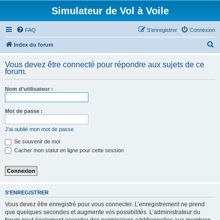
Simulateur de Vol à Voile
FAQ
S’enregistrer
Connexion
R
Index du forum
e
Vous devez être connecté pour répondre aux sujets de ce
c
forum.
h
Nom d’utilisateur :
e
r
Mot de passe :
c
h
J’ai oublié mon mot de passe
e
Se souvenir de moi
Cacher mon statut en ligne pour cette session
r
S’ENREGISTRER
Vous devez être enregistré pour vous connecter. L’enregistrement ne prend
que quelques secondes et augmente vos possibilités. L’administrateur du
forum peut également accorder des permissions additionnelles aux membres