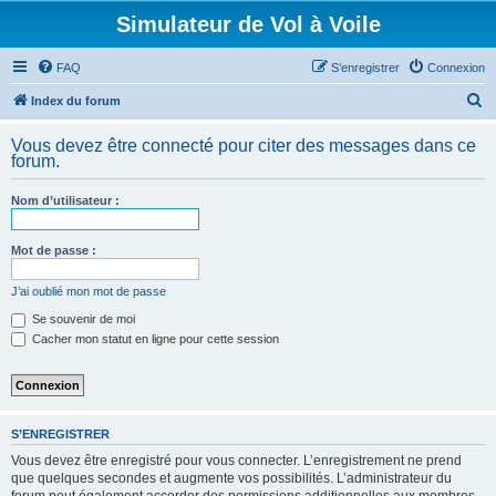
Simulateur de Vol à Voile
FAQ
S’enregistrer
Connexion
R
Index du forum
e
Vous devez être connecté pour citer des messages dans ce
c
forum.
h
Nom d’utilisateur :
e
r
Mot de passe :
c
h
J’ai oublié mon mot de passe
e
Se souvenir de moi
Cacher mon statut en ligne pour cette session
r
S’ENREGISTRER
Vous devez être enregistré pour vous connecter. L’enregistrement ne prend
que quelques secondes et augmente vos possibilités. L’administrateur du
forum peut également accorder des permissions additionnelles aux membres