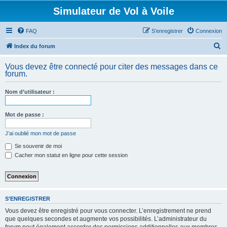
Simulateur de Vol à Voile
FAQ
S’enregistrer
Connexion
R
Index du forum
e
Vous devez être connecté pour citer des messages dans ce
c
forum.
h
Nom d’utilisateur :
e
r
Mot de passe :
c
h
J’ai oublié mon mot de passe
e
Se souvenir de moi
Cacher mon statut en ligne pour cette session
r
S’ENREGISTRER
Vous devez être enregistré pour vous connecter. L’enregistrement ne prend
que quelques secondes et augmente vos possibilités. L’administrateur du
forum peut également accorder des permissions additionnelles aux membres