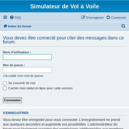
Simulateur de Vol à Voile
FAQ
S’enregistrer
Connexion
R
Index du forum
e
Vous devez être connecté pour citer des messages dans ce
c
forum.
h
Nom d’utilisateur :
e
r
Mot de passe :
c
h
J’ai oublié mon mot de passe
e
Se souvenir de moi
Cacher mon statut en ligne pour cette session
r
S’ENREGISTRER
Vous devez être enregistré pour vous connecter. L’enregistrement ne prend
que quelques secondes et augmente vos possibilités. L’administrateur du
forum peut également accorder des permissions additionnelles aux membres