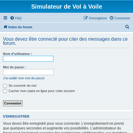
Simulateur de Vol à Voile
FAQ
S’enregistrer
Connexion
R
Index du forum
e
Vous devez être connecté pour citer des messages dans ce
c
forum.
h
Nom d’utilisateur :
e
r
Mot de passe :
c
h
J’ai oublié mon mot de passe
e
Se souvenir de moi
Cacher mon statut en ligne pour cette session
r
S’ENREGISTRER
Vous devez être enregistré pour vous connecter. L’enregistrement ne prend
que quelques secondes et augmente vos possibilités. L’administrateur du
forum peut également accorder des permissions additionnelles aux membres