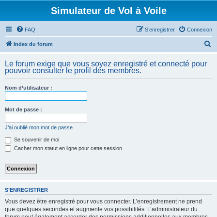
Simulateur de Vol à Voile
FAQ
S’enregistrer
Connexion
R
Index du forum
e
Le forum exige que vous soyez enregistré et connecté pour
c
pouvoir consulter le profil des membres.
h
Nom d’utilisateur :
e
r
Mot de passe :
c
h
J’ai oublié mon mot de passe
e
Se souvenir de moi
Cacher mon statut en ligne pour cette session
r
S’ENREGISTRER
Vous devez être enregistré pour vous connecter. L’enregistrement ne prend
que quelques secondes et augmente vos possibilités. L’administrateur du
forum peut également accorder des permissions additionnelles aux membres