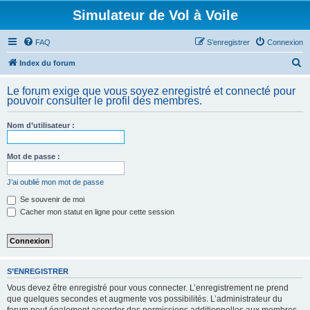
Simulateur de Vol à Voile
FAQ
S’enregistrer
Connexion
R
Index du forum
e
Le forum exige que vous soyez enregistré et connecté pour
c
pouvoir consulter le profil des membres.
h
Nom d’utilisateur :
e
r
Mot de passe :
c
h
J’ai oublié mon mot de passe
e
Se souvenir de moi
Cacher mon statut en ligne pour cette session
r
S’ENREGISTRER
Vous devez être enregistré pour vous connecter. L’enregistrement ne prend
que quelques secondes et augmente vos possibilités. L’administrateur du
forum peut également accorder des permissions additionnelles aux membres