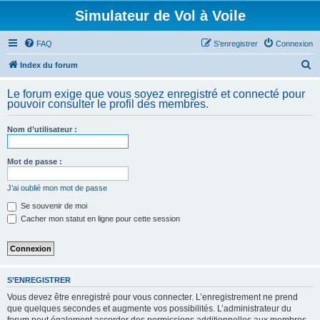
Simulateur de Vol à Voile
FAQ
S’enregistrer
Connexion
R
Index du forum
e
Le forum exige que vous soyez enregistré et connecté pour
c
pouvoir consulter le profil des membres.
h
Nom d’utilisateur :
e
r
Mot de passe :
c
h
J’ai oublié mon mot de passe
e
Se souvenir de moi
Cacher mon statut en ligne pour cette session
r
S’ENREGISTRER
Vous devez être enregistré pour vous connecter. L’enregistrement ne prend
que quelques secondes et augmente vos possibilités. L’administrateur du
forum peut également accorder des permissions additionnelles aux membres