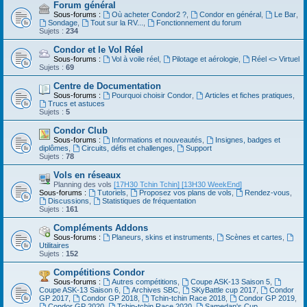
Forum général
Sous-forums :
Où acheter Condor2 ?
,
Condor en général
,
Le Bar
,
Sondage
,
Tout sur la RV...
,
Fonctionnement du forum
Sujets :
234
Condor et le Vol Réel
Sous-forums :
Vol à voile réel
,
Pilotage et aérologie
,
Réel <> Virtuel
Sujets :
69
Centre de Documentation
Sous-forums :
Pourquoi choisir Condor
,
Articles et fiches pratiques
,
Trucs et astuces
Sujets :
5
Condor Club
Sous-forums :
Informations et nouveautés
,
Insignes, badges et
diplômes
,
Circuits, défis et challenges
,
Support
Sujets :
78
Vols en réseaux
Planning des vols
[17H30 Tchin Tchin]
[13H30 WeekEnd]
Sous-forums :
Tutoriels
,
Proposez vos plans de vols
,
Rendez-vous
,
Discussions
,
Statistiques de fréquentation
Sujets :
161
Compléments Addons
Sous-forums :
Planeurs, skins et instruments
,
Scènes et cartes
,
Utilitaires
Sujets :
152
Compétitions Condor
Sous-forums :
Autres compétitions
,
Coupe ASK-13 Saison 5
,
Coupe ASK-13 Saison 6
,
Archives SBC
,
SKyBattle cup 2017
,
Condor
GP 2017
,
Condor GP 2018
,
Tchin-tchin Race 2018
,
Condor GP 2019
,
Condor GP 2020
,
Tchin-tchin Race 2020
,
Samedan's Cup