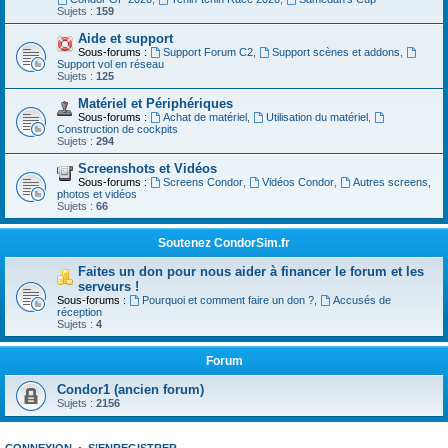
Sujets :
159
Aide et support
Sous-forums :
Support Forum C2
,
Support scènes et addons
,
Support vol en réseau
Sujets :
125
Matériel et Périphériques
Sous-forums :
Achat de matériel
,
Utilisation du matériel
,
Construction de cockpits
Sujets :
294
Screenshots et Vidéos
Sous-forums :
Screens Condor
,
Vidéos Condor
,
Autres screens,
photos et vidéos
Sujets :
66
Soutenez CondorSim.fr
Faites un don pour nous aider à financer le forum et les
serveurs !
Sous-forums :
Pourquoi et comment faire un don ?
,
Accusés de
réception
Sujets :
4
Forum
Condor1 (ancien forum)
Sujets :
2156