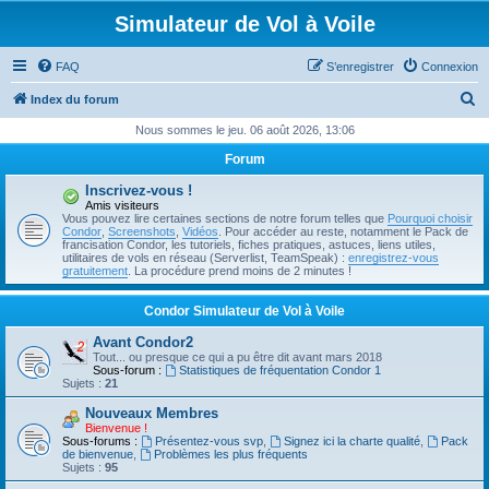
Simulateur de Vol à Voile
FAQ
S’enregistrer
Connexion
R
Index du forum
e
Nous sommes le jeu. 06 août 2026, 13:06
c
Forum
h
Inscrivez-vous !
e
Amis visiteurs
Vous pouvez lire certaines sections de notre forum telles que
Pourquoi choisir
r
Condor
,
Screenshots
,
Vidéos
. Pour accéder au reste, notamment le Pack de
francisation Condor, les tutoriels, fiches pratiques, astuces, liens utiles,
c
utilitaires de vols en réseau (Serverlist, TeamSpeak) :
enregistrez-vous
gratuitement
. La procédure prend moins de 2 minutes !
h
e
Condor Simulateur de Vol à Voile
r
Avant Condor2
Tout... ou presque ce qui a pu être dit avant mars 2018
Sous-forum :
Statistiques de fréquentation Condor 1
Sujets :
21
Nouveaux Membres
Bienvenue !
Sous-forums :
Présentez-vous svp
,
Signez ici la charte qualité
,
Pack
de bienvenue
,
Problèmes les plus fréquents
Sujets :
95