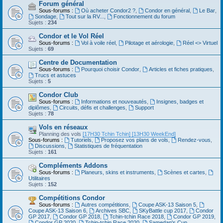
Forum général
Sous-forums :
Où acheter Condor2 ?
,
Condor en général
,
Le Bar
,
Sondage
,
Tout sur la RV...
,
Fonctionnement du forum
Sujets :
234
Condor et le Vol Réel
Sous-forums :
Vol à voile réel
,
Pilotage et aérologie
,
Réel <> Virtuel
Sujets :
69
Centre de Documentation
Sous-forums :
Pourquoi choisir Condor
,
Articles et fiches pratiques
,
Trucs et astuces
Sujets :
5
Condor Club
Sous-forums :
Informations et nouveautés
,
Insignes, badges et
diplômes
,
Circuits, défis et challenges
,
Support
Sujets :
78
Vols en réseaux
Planning des vols
[17H30 Tchin Tchin]
[13H30 WeekEnd]
Sous-forums :
Tutoriels
,
Proposez vos plans de vols
,
Rendez-vous
,
Discussions
,
Statistiques de fréquentation
Sujets :
161
Compléments Addons
Sous-forums :
Planeurs, skins et instruments
,
Scènes et cartes
,
Utilitaires
Sujets :
152
Compétitions Condor
Sous-forums :
Autres compétitions
,
Coupe ASK-13 Saison 5
,
Coupe ASK-13 Saison 6
,
Archives SBC
,
SKyBattle cup 2017
,
Condor
GP 2017
,
Condor GP 2018
,
Tchin-tchin Race 2018
,
Condor GP 2019
,
Condor GP 2020
,
Tchin-tchin Race 2020
,
Samedan's Cup