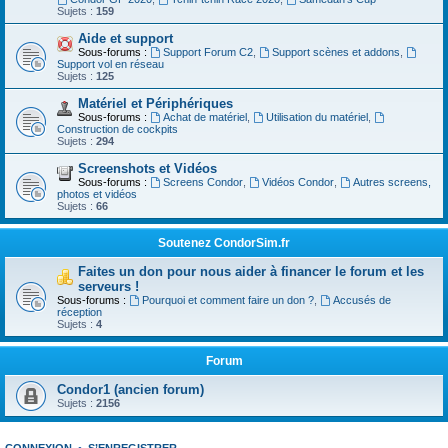
Sujets :
159
Aide et support
Sous-forums :
Support Forum C2
,
Support scènes et addons
,
Support vol en réseau
Sujets :
125
Matériel et Périphériques
Sous-forums :
Achat de matériel
,
Utilisation du matériel
,
Construction de cockpits
Sujets :
294
Screenshots et Vidéos
Sous-forums :
Screens Condor
,
Vidéos Condor
,
Autres screens,
photos et vidéos
Sujets :
66
Soutenez CondorSim.fr
Faites un don pour nous aider à financer le forum et les
serveurs !
Sous-forums :
Pourquoi et comment faire un don ?
,
Accusés de
réception
Sujets :
4
Forum
Condor1 (ancien forum)
Sujets :
2156