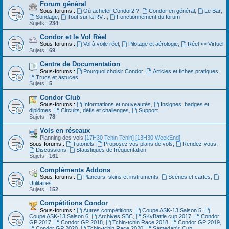
Forum général
Sous-forums :
Où acheter Condor2 ?
,
Condor en général
,
Le Bar
,
Sondage
,
Tout sur la RV...
,
Fonctionnement du forum
Sujets :
234
Condor et le Vol Réel
Sous-forums :
Vol à voile réel
,
Pilotage et aérologie
,
Réel <> Virtuel
Sujets :
69
Centre de Documentation
Sous-forums :
Pourquoi choisir Condor
,
Articles et fiches pratiques
,
Trucs et astuces
Sujets :
5
Condor Club
Sous-forums :
Informations et nouveautés
,
Insignes, badges et
diplômes
,
Circuits, défis et challenges
,
Support
Sujets :
78
Vols en réseaux
Planning des vols
[17H30 Tchin Tchin]
[13H30 WeekEnd]
Sous-forums :
Tutoriels
,
Proposez vos plans de vols
,
Rendez-vous
,
Discussions
,
Statistiques de fréquentation
Sujets :
161
Compléments Addons
Sous-forums :
Planeurs, skins et instruments
,
Scènes et cartes
,
Utilitaires
Sujets :
152
Compétitions Condor
Sous-forums :
Autres compétitions
,
Coupe ASK-13 Saison 5
,
Coupe ASK-13 Saison 6
,
Archives SBC
,
SKyBattle cup 2017
,
Condor
GP 2017
,
Condor GP 2018
,
Tchin-tchin Race 2018
,
Condor GP 2019
,
Condor GP 2020
,
Tchin-tchin Race 2020
,
Samedan's Cup