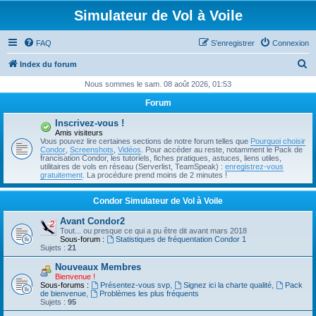
Simulateur de Vol à Voile
FAQ
S’enregistrer
Connexion
R
Index du forum
e
Nous sommes le sam. 08 août 2026, 01:53
c
Forum
h
Inscrivez-vous !
e
Amis visiteurs
Vous pouvez lire certaines sections de notre forum telles que
Pourquoi choisir
r
Condor
,
Screenshots
,
Vidéos
. Pour accéder au reste, notamment le Pack de
francisation Condor, les tutoriels, fiches pratiques, astuces, liens utiles,
c
utilitaires de vols en réseau (Serverlist, TeamSpeak) :
enregistrez-vous
gratuitement
. La procédure prend moins de 2 minutes !
h
e
Condor Simulateur de Vol à Voile
r
Avant Condor2
Tout... ou presque ce qui a pu être dit avant mars 2018
Sous-forum :
Statistiques de fréquentation Condor 1
Sujets :
21
Nouveaux Membres
Bienvenue !
Sous-forums :
Présentez-vous svp
,
Signez ici la charte qualité
,
Pack
de bienvenue
,
Problèmes les plus fréquents
Sujets :
95