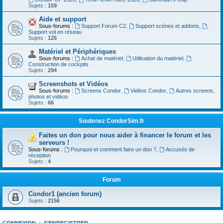
Sujets :
159
Aide et support
Sous-forums :
Support Forum C2
,
Support scènes et addons
,
Support vol en réseau
Sujets :
125
Matériel et Périphériques
Sous-forums :
Achat de matériel
,
Utilisation du matériel
,
Construction de cockpits
Sujets :
294
Screenshots et Vidéos
Sous-forums :
Screens Condor
,
Vidéos Condor
,
Autres screens,
photos et vidéos
Sujets :
66
Soutenez CondorSim.fr
Faites un don pour nous aider à financer le forum et les
serveurs !
Sous-forums :
Pourquoi et comment faire un don ?
,
Accusés de
réception
Sujets :
4
Forum
Condor1 (ancien forum)
Sujets :
2156