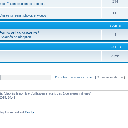
294
riel
,
Construction de cockpits
66
Autres screens, photos et vidéos
SUJETS
forum et les serveurs !
4
Accusés de réception
SUJETS
2156
J’ai oublié mon mot de passe
|
Se souvenir de moi
vités (d’après le nombre d’utilisateurs actifs ces 2 dernières minutes)
 2025, 14:49
e plus récent est
Tenfly
.