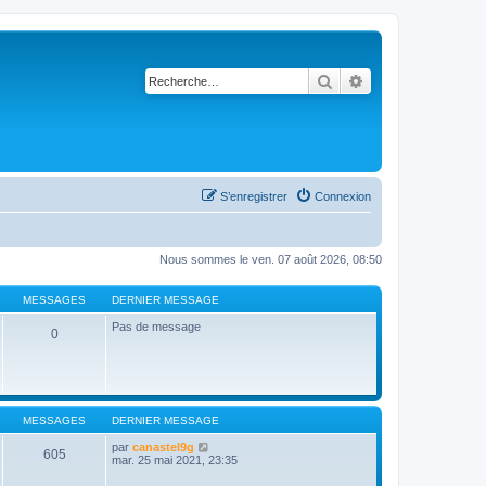
Rechercher
Recherche avancé
S’enregistrer
Connexion
Nous sommes le ven. 07 août 2026, 08:50
MESSAGES
DERNIER MESSAGE
Pas de message
0
MESSAGES
DERNIER MESSAGE
V
par
canastel9g
605
o
mar. 25 mai 2021, 23:35
i
r