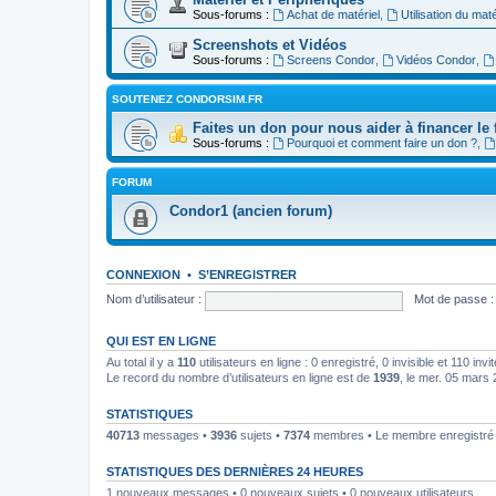
Sous-forums :
Achat de matériel
,
Utilisation du maté
Screenshots et Vidéos
Sous-forums :
Screens Condor
,
Vidéos Condor
,
SOUTENEZ CONDORSIM.FR
Faites un don pour nous aider à financer le 
Sous-forums :
Pourquoi et comment faire un don ?
,
FORUM
Condor1 (ancien forum)
CONNEXION
•
S’ENREGISTRER
Nom d’utilisateur :
Mot de passe :
QUI EST EN LIGNE
Au total il y a
110
utilisateurs en ligne : 0 enregistré, 0 invisible et 110 in
Le record du nombre d’utilisateurs en ligne est de
1939
, le mer. 05 mars
STATISTIQUES
40713
messages •
3936
sujets •
7374
membres • Le membre enregistré l
STATISTIQUES DES DERNIÈRES 24 HEURES
1 nouveaux messages • 0 nouveaux sujets • 0 nouveaux utilisateurs