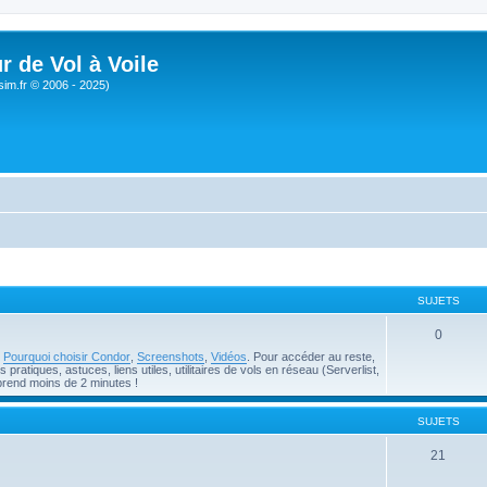
r de Vol à Voile
sim.fr © 2006 - 2025)
SUJETS
0
e
Pourquoi choisir Condor
,
Screenshots
,
Vidéos
. Pour accéder au reste,
pratiques, astuces, liens utiles, utilitaires de vols en réseau (Serverlist,
prend moins de 2 minutes !
SUJETS
21