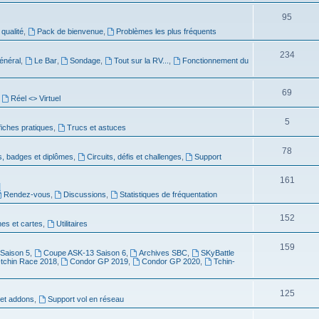
95
 qualité
,
Pack de bienvenue
,
Problèmes les plus fréquents
234
énéral
,
Le Bar
,
Sondage
,
Tout sur la RV...
,
Fonctionnement du
69
,
Réel <> Virtuel
5
 fiches pratiques
,
Trucs et astuces
78
s, badges et diplômes
,
Circuits, défis et challenges
,
Support
161
]
Rendez-vous
,
Discussions
,
Statistiques de fréquentation
152
es et cartes
,
Utilitaires
159
Saison 5
,
Coupe ASK-13 Saison 6
,
Archives SBC
,
SKyBattle
-tchin Race 2018
,
Condor GP 2019
,
Condor GP 2020
,
Tchin-
125
et addons
,
Support vol en réseau