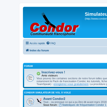
Simulateu
(http://www.condor
Accès rapide
FAQ
Index du forum
FORUM
Inscrivez-vous !
Amis visiteurs
Vous pouvez lire certaines sections de notre forum telles qu
notamment le Pack de francisation Condor, les tutoriels, fiches 
TeamSpeak) :
enregistrez-vous gratuitement
. La procédure 
CONDOR SIMULATEUR DE VOL À VOILE
Avant Condor2
Tout... ou presque ce qui a pu être dit avant mars 2018
Sous-forum :
Statistiques de fréquentation Condor 1