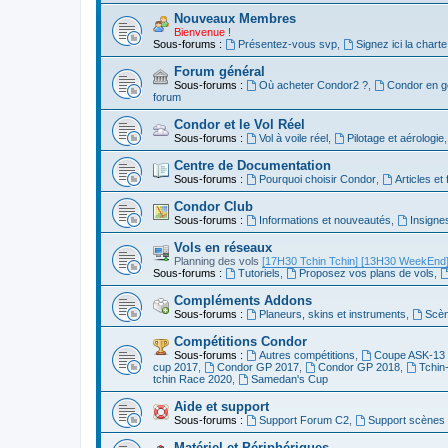
Nouveaux Membres
Bienvenue !
Sous-forums :
Présentez-vous svp
,
Signez ici la charte
Forum général
Sous-forums :
Où acheter Condor2 ?
,
Condor en g
forum
Condor et le Vol Réel
Sous-forums :
Vol à voile réel
,
Pilotage et aérologie
Centre de Documentation
Sous-forums :
Pourquoi choisir Condor
,
Articles et
Condor Club
Sous-forums :
Informations et nouveautés
,
Insigne
Vols en réseaux
Planning des vols
[17H30 Tchin Tchin]
[13H30 WeekEnd
Sous-forums :
Tutoriels
,
Proposez vos plans de vols
,
Compléments Addons
Sous-forums :
Planeurs, skins et instruments
,
Scèn
Compétitions Condor
Sous-forums :
Autres compétitions
,
Coupe ASK-13 
cup 2017
,
Condor GP 2017
,
Condor GP 2018
,
Tchin
tchin Race 2020
,
Samedan's Cup
Aide et support
Sous-forums :
Support Forum C2
,
Support scènes 
Matériel et Périphériques