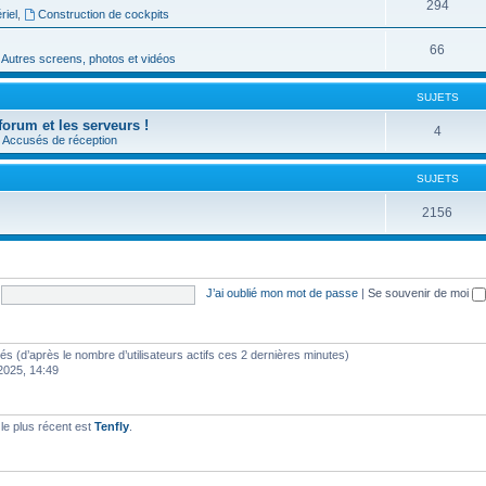
294
riel
,
Construction de cockpits
66
Autres screens, photos et vidéos
SUJETS
forum et les serveurs !
4
Accusés de réception
SUJETS
2156
J’ai oublié mon mot de passe
|
Se souvenir de moi
vités (d’après le nombre d’utilisateurs actifs ces 2 dernières minutes)
 2025, 14:49
e plus récent est
Tenfly
.