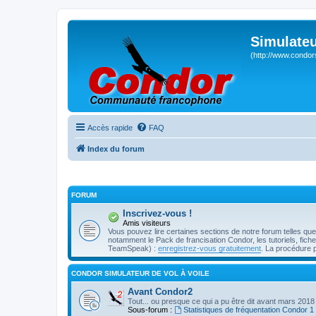
Simulateu
(http://www.condor
Accès rapide
FAQ
Index du forum
FORUM
Inscrivez-vous !
Amis visiteurs
Vous pouvez lire certaines sections de notre forum telles qu
notamment le Pack de francisation Condor, les tutoriels, fiches 
TeamSpeak) :
enregistrez-vous gratuitement
. La procédure 
CONDOR SIMULATEUR DE VOL À VOILE
Avant Condor2
Tout... ou presque ce qui a pu être dit avant mars 2018
Sous-forum :
Statistiques de fréquentation Condor 1