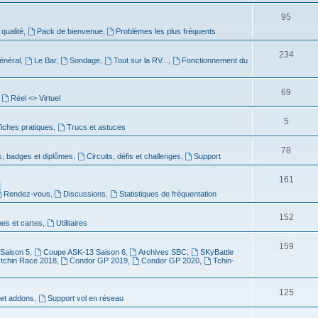
95
 qualité
,
Pack de bienvenue
,
Problèmes les plus fréquents
234
énéral
,
Le Bar
,
Sondage
,
Tout sur la RV...
,
Fonctionnement du
69
,
Réel <> Virtuel
5
 fiches pratiques
,
Trucs et astuces
78
s, badges et diplômes
,
Circuits, défis et challenges
,
Support
161
]
Rendez-vous
,
Discussions
,
Statistiques de fréquentation
152
es et cartes
,
Utilitaires
159
Saison 5
,
Coupe ASK-13 Saison 6
,
Archives SBC
,
SKyBattle
-tchin Race 2018
,
Condor GP 2019
,
Condor GP 2020
,
Tchin-
125
et addons
,
Support vol en réseau