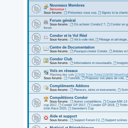
Nouveaux Membres
Bienvenue !
Sous-forums :
Présentez-vous svp
,
Signez ici la charte
Forum général
Sous-forums :
Où acheter Condor2 ?
,
Condor en g
forum
Condor et le Vol Réel
Sous-forums :
Vol à voile réel
,
Pilotage et aérologie
Centre de Documentation
Sous-forums :
Pourquoi choisir Condor
,
Articles et
Condor Club
Sous-forums :
Informations et nouveautés
,
Insigne
Vols en réseaux
Planning des vols
[17H30 Tchin Tchin]
[13H30 WeekEnd
Sous-forums :
Tutoriels
,
Proposez vos plans de vols
,
Compléments Addons
Sous-forums :
Planeurs, skins et instruments
,
Scèn
Compétitions Condor
Sous-forums :
Autres compétitions
,
Coupe ASK-13 
cup 2017
,
Condor GP 2017
,
Condor GP 2018
,
Tchin
tchin Race 2020
,
Samedan's Cup
Aide et support
Sous-forums :
Support Forum C2
,
Support scènes 
Matériel et Périphériques