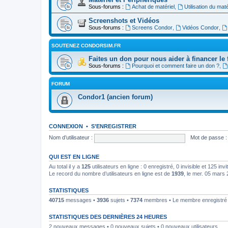
Sous-forums :
Achat de matériel
,
Utilisation du maté
Screenshots et Vidéos
Sous-forums :
Screens Condor
,
Vidéos Condor
,
SOUTENEZ CONDORSIM.FR
Faites un don pour nous aider à financer le 
Sous-forums :
Pourquoi et comment faire un don ?
,
FORUM
Condor1 (ancien forum)
CONNEXION
•
S’ENREGISTRER
Nom d’utilisateur :
Mot de passe :
QUI EST EN LIGNE
Au total il y a
125
utilisateurs en ligne : 0 enregistré, 0 invisible et 125 in
Le record du nombre d’utilisateurs en ligne est de
1939
, le mer. 05 mars
STATISTIQUES
40715
messages •
3936
sujets •
7374
membres • Le membre enregistré l
STATISTIQUES DES DERNIÈRES 24 HEURES
2 nouveaux messages • 0 nouveaux sujets • 0 nouveaux utilisateurs