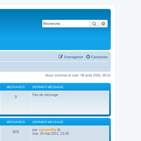
Rechercher
Recherche avancé
S’enregistrer
Connexion
Nous sommes le sam. 08 août 2026, 05:01
MESSAGES
DERNIER MESSAGE
Pas de message
0
MESSAGES
DERNIER MESSAGE
V
par
canastel9g
605
o
mar. 25 mai 2021, 23:35
i
r