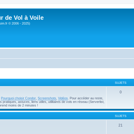
r de Vol à Voile
sim.fr © 2006 - 2025)
SUJETS
0
e
Pourquoi choisir Condor
,
Screenshots
,
Vidéos
. Pour accéder au reste,
pratiques, astuces, liens utiles, utilitaires de vols en réseau (Serverlist,
prend moins de 2 minutes !
SUJETS
21